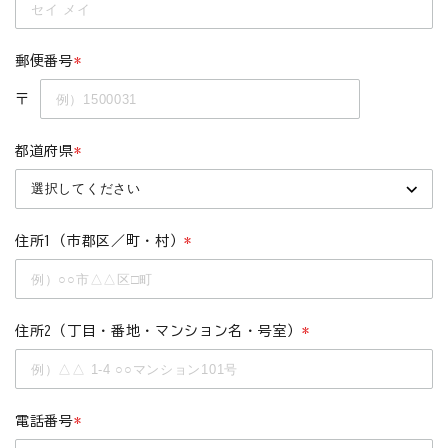
お悩みから探す
郵便番号
*
よくあるご質問
〒
ご利用ガイド
都道府県
*
ご相談室
プライバシーポリシー
住所1（市郡区／町・村）
*
特定商取引法について
0120-40-1387
住所2（丁目・番地・マンション名・号室）
*
電話番号
*