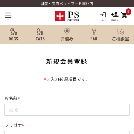
国産・鹿肉ペットフード専門店
0
shopping_cart
DOGS
CATS
お悩み
FAQ
ご相談室
search
新規会員登録
ようこそ ゲスト 様
*
は入力必須項目です。
meeting_room
person
ログイン
新規会員登録
お名前
*
犬用品から探す
猫用品から探す
フリガナ
*