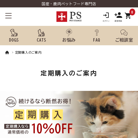
国産・鹿肉ペットフード専門店
0
shopping_cart
DOGS
CATS
お悩み
FAQ
ご相談室
定期購入のご案内
search
定期購入のご案内
ようこそ ゲスト 様
meeting_room
person
ログイン
新規会員登録
犬用品から探す
猫用品から探す