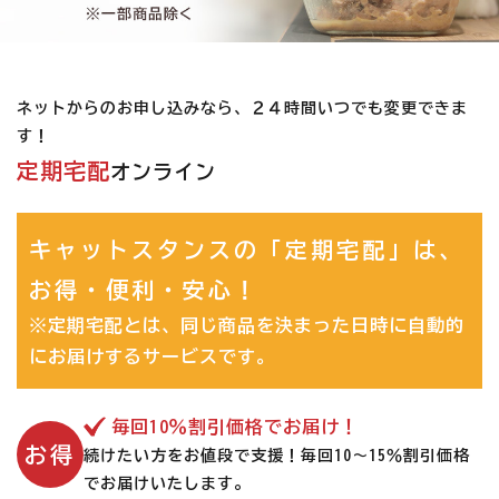
お悩みから探す
よくあるご質問
ネットからのお申し込みなら、２４時間いつでも変更できま
ご利用ガイド
す！
定期宅配
オンライン
ご相談室
プライバシーポリシー
キャットスタンスの「定期宅配」は、
お得・便利・安心！
特定商取引法について
※定期宅配とは、同じ商品を決まった日時に自動的
0120-40-1387
にお届けするサービスです。
毎回10％割引価格でお届け！
お得
続けたい方をお値段で支援！毎回10～15％割引価格
でお届けいたします。