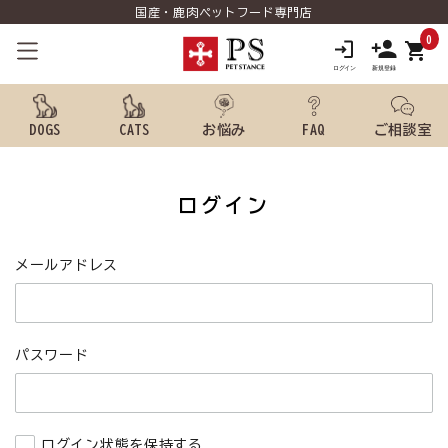
国産・鹿肉ペットフード専門店
0
shopping_cart
DOGS
CATS
お悩み
FAQ
ご相談室
search
ログイン
ようこそ ゲスト 様
メールアドレス
meeting_room
person
ログイン
新規会員登録
パスワード
犬用品から探す
猫用品から探す
ログイン状態を保持する