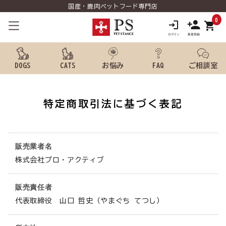
国産・鹿肉ペットフード専門店
0
shopping_cart
DOGS
CATS
お悩み
FAQ
ご相談室
search
特定商取引法に基づく表記
ようこそ ゲスト 様
販売業者名
meeting_room
person
ログイン
新規会員登録
株式会社プロ・アクティブ
犬用品から探す
販売責任者
代表取締役 山口 哲史（やまぐち てつし）
猫用品から探す