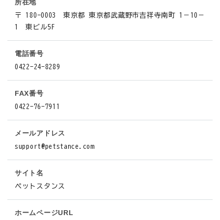
所在地
お悩みから探す
〒 180-0003
東京都 東京都武蔵野市吉祥寺南町 1－10－
1 東ビル5F
よくあるご質問
電話番号
ご利用ガイド
0422-24-8289
ご相談室
FAX番号
0422-76-7911
プライバシーポリシー
特定商取引法について
メールアドレス
support@petstance.com
0120-40-1387
サイト名
ペットスタンス
ホームページURL