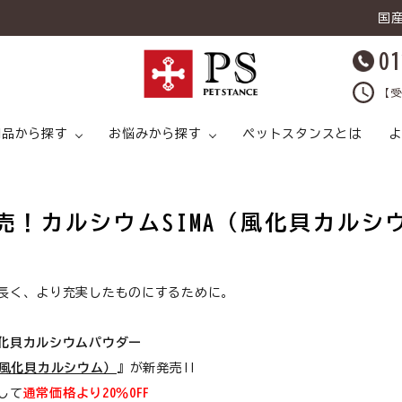
国
01
【受
用品から探す
お悩みから探す
ペットスタンスとは
よ
売！カルシウムSIMA（風化貝カルシ
キャットフード
ライタイプ
キャットフード ドライタイプ
足腰
ドッグフード ウェットタイプ
プ
長く、より充実したものにするために。
猫 スープ
皮膚トラブル
犬 スープ
猫 おやつ
化貝カルシウムパウダー
（風化貝カルシウム）
』が新発売!!
猫 ライフケア（
猫 ライフケア（ケア用品）
腸内環境
犬 ライフケア（ケア用品）
して
通常価格より20％OFF
ど）