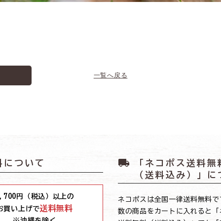
一覧へ戻る
local_shipping
料について
「ネコポス送料無
（送料込み）」に
,700
円（税込）以上の
ネコポスは全国一律送料無料で
送料無料
お買い上げで
数の商品をカートに入れると「
※沖縄を除く