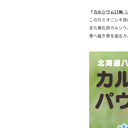
猫用品から探す
『
カルシウムSIMA
お悩みから探す
犬 アウトレット
このカミオニシキ貝
また風化貝カルシウ
よくあるご質問
骨へ届き骨を造るカ
ご利用ガイド
ご相談室
プライバシーポリシー
特定商取引法について
0120-40-1387