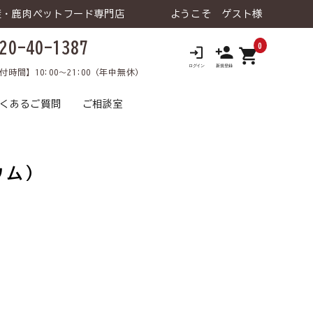
産・鹿肉ペットフード専門店
ようこそ ゲスト様
20-40-1387
0
shopping_cart
ロ
付時間】10:00～21:00（年中無休）
くあるご質問
ご相談室
ウム）
 ウェットタイ
老犬の健康維持
鹿肉トライアルセット
トライアルセット
食が細い
犬 療法食
食物アレルギー
犬 おやつ
猫 飲料⽔
涙やけ
犬 飲料⽔
日用品･雑貨な
犬 ライフケア（日用品･雑貨な
口臭
飼い主様向け
介護
飼い主様向け
ど）