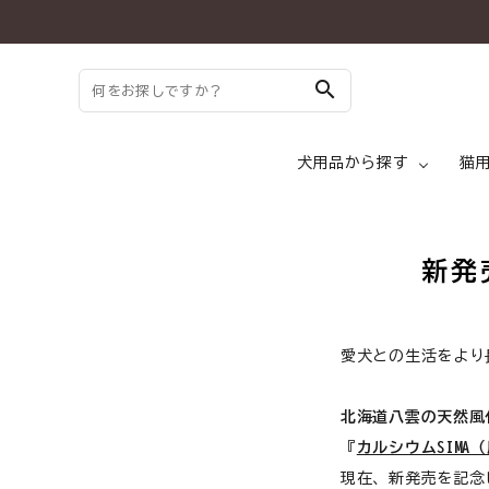
search
犬用品から探す
猫
search
新発
ドッグフード ド
ようこそ ゲスト 様
愛犬との生活をより
meeting_room
person
ログイン
新規会員登録
犬 トッピング
北海道八雲の天然風
犬用品から探す
『
カルシウムSIMA
犬 メディフード
現在、新発売を記念