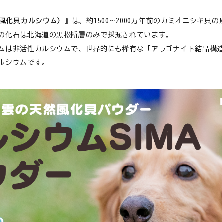
（風化貝カルシウム）
』は、約1500～2000万年前のカミオニシキ貝
心臓
の化石は北海道の黒松断層のみで採掘されています。
ムは非活性カルシウムで、世界的にも稀有な「アラゴナイト結晶構
ルシウムです。
食が細い
食物アレルギー
介護