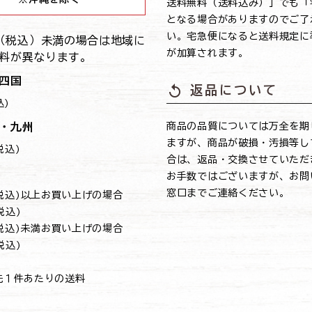
送料無料（送料込み）」でも「
となる場合がありますのでご了
い。宅急便になると送料規定に
0円（税込）未満の場合は地域に
が加算されます。
料が異なります。
四国
replay
返品について
込)
・九州
商品の品質については万全を期
ますが、商品が破損・汚損等し
(税込)
合は、返品・交換させていただ
お手数ではございますが、お問
窓口までご連絡ください。
円(税込)以上お買い上げの場合
(税込)
円(税込)未満お買い上げの場合
(税込)
先１件あたりの送料