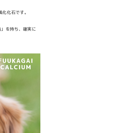
の風化化石です。
糖尿病
膵炎／胆泥症
造」を持ち、確実に
老猫の健康維持
腎臓
白内障
腸内環境
甲状腺