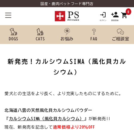
国産・鹿肉ペットフード専門店
0
shopping_cart
DOGS
CATS
お悩み
FAQ
ご相談室
search
新発売！カルシウムSIMA（風化貝カル
シウム）
ようこそ ゲスト 様
meeting_room
person
ログイン
新規会員登録
愛犬との生活をより長く、より充実したものにするために。
犬用品から探す
北海道八雲の天然風化貝カルシウムパウダー
『
カルシウムSIMA（風化貝カルシウム）
』が新発売!!
猫用品から探す
現在、新発売を記念して
通常価格より20％OFF