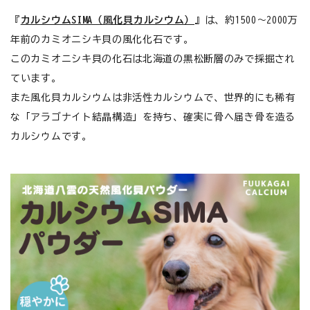
お悩みから探す
『
カルシウムSIMA（風化貝カルシウム）
』は、約1500～2000万
年前のカミオニシキ貝の風化化石です。
よくあるご質問
このカミオニシキ貝の化石は北海道の黒松断層のみで採掘され
ています。
ご利用ガイド
また風化貝カルシウムは非活性カルシウムで、世界的にも稀有
ご相談室
な「アラゴナイト結晶構造」を持ち、確実に骨へ届き骨を造る
カルシウムです。
プライバシーポリシー
特定商取引法について
0120-40-1387