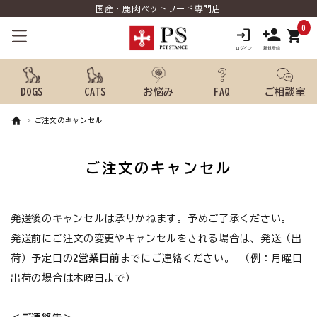
国産・鹿肉ペットフード専門店
0
shopping_cart
DOGS
CATS
お悩み
FAQ
ご相談室
ご注文のキャンセル
search
ご注文のキャンセル
ようこそ ゲスト 様
meeting_room
person
発送後のキャンセルは承りかねます。予めご了承ください。
ログイン
新規会員登録
発送前にご注文の変更やキャンセルをされる場合は、発送（出
犬用品から探す
荷）予定日の
2営業日前
までにご連絡ください。 （例：月曜日
出荷の場合は木曜日まで）
猫用品から探す