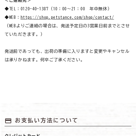
＜ご連絡先＞
お悩みから探す
◆TEL：0120-40-1387（10：00～21：00 年中無休）
◆WEB：
https://shop.petstance.com/shop/contact/
よくあるご質問
（WEBよりご連絡の場合は、発送予定日の3営業日前までとさせ
ていただきます。）
ご利用ガイド
ご相談室
発送前であっても、出荷の準備に入りますと変更やキャンセル
は承りかねます。何卒ご了承ください。
プライバシーポリシー
特定商取引法について
0120-40-1387
payment
お支払い方法について