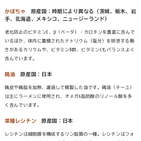
かぼちゃ
原産国：時期により異なる（茨城、栃木、岩
手、北海道、メキシコ、ニュージーランド）
老化防止のビタミンE、β（ベータ）・カロチンを豊富に含んで
いるほか、体内に蓄積されたナトリウム（塩分）を排泄する働
きがあるカリウムや、ビタミンB群、ビタミンCもバランスよく
含んでいます。
鶏油
原産国：日本
鶏皮や鶏脂を加熱、濾過して精製した油です。鶏油（チーユ）
は主にラーメンに使用され、オメガ6脂肪酸のリノール酸を多
く含んでいます。
菜種レシチン
原産国：日本
レシチンは細胞膜を構成するリン脂質の一種。レシチンはフォ