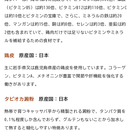
（ビタミンB5）は約130倍、ビタミンB12は約110倍、ビタミンC
は約10倍とビタミンの宝庫で、さらに、ミネラルの鉄は約20
倍、マンガンは約15倍、銅は約8倍、セレンは約3倍、亜鉛は約
2倍も含まれていて、鶏肉だけでは足りないビタミンやミネラ
ルを補給するための食材です。
鶏皮
原産国：日本
主に岩手県又は鹿児島県産の鶏皮を使用しています。コラーゲ
ン、ビタミンA、メチオニンが豊富で関節や肝機能を強化する
働きがあります。
タピオカ澱粉
原産国：日本
熱帯で育つキャッサバ芋から精製される澱粉で、タンパク質を
0.1％程度しか含んでおらず、グルテンもないことから加水し
て熱すると糊化しやすい特徴あります。