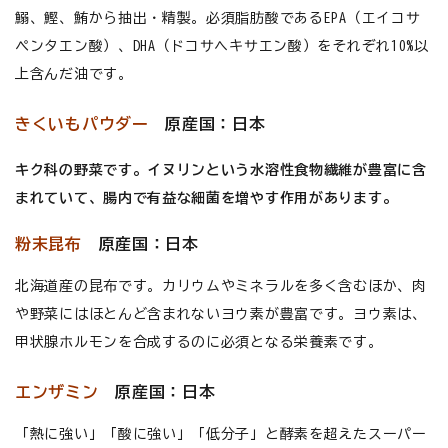
鰯、鰹、鮪から抽出・精製。必須脂肪酸であるEPA（エイコサ
ペンタエン酸）、DHA（ドコサヘキサエン酸）をそれぞれ10%以
上含んだ油です。
きくいもパウダー
原産国：日本
キク科の野菜です。イヌリンという水溶性食物繊維が豊富に含
まれていて、腸内で有益な細菌を増やす作用があります。
粉末昆布
原産国：日本
北海道産の昆布です。カリウムやミネラルを多く含むほか、肉
や野菜にはほとんど含まれないヨウ素が豊富です。ヨウ素は、
甲状腺ホルモンを合成するのに必須となる栄養素です。
エンザミン
原産国：日本
「熱に強い」「酸に強い」「低分子」と酵素を超えたスーパー