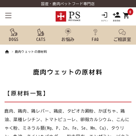
国産・鹿肉ペットフード専門店
0
shopping_cart
DOGS
CATS
お悩み
FAQ
ご相談室
鹿肉ウェットの原材料
search
鹿肉ウェットの原材料
ようこそ ゲスト 様
meeting_room
person
【原材料一覧】
ログイン
新規会員登録
犬用品から探す
鹿肉、鶏肉、鶏レバー、鶏皮、タピオカ澱粉、かぼちゃ、鶏
油、菜種レシチン、トマトピューレ、卵殻カルシウム、こんに
猫用品から探す
ゃく粉、ミネラル類(Mg、P、Zn、Fe、Se、Mn、Cu)、タウリ