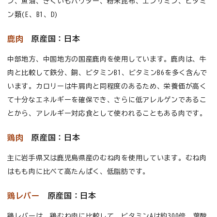
ン、魚油、きくいもパウダー、粉末昆布、エンザミン、ビタミ
お悩みから探す
ン類(E、B1、D)
よくあるご質問
鹿肉
原産国：日本
ご利用ガイド
中部地方、中国地方の国産鹿肉を使用しています。鹿肉は、牛
肉と比較して鉄分、銅、ビタミンB1、ビタミンB6を多く含んで
ご相談室
います。カロリーは牛肩肉と同程度のあるため、栄養価が高く
て十分なエネルギーを確保でき、さらに低アレルゲンであるこ
プライバシーポリシー
とから、アレルギー対応食として使われることもある肉です。
特定商取引法について
鶏肉
原産国：日本
0120-40-1387
主に岩手県又は鹿児島県産のむね肉を使用しています。むね肉
はもも肉に比べて高たんぱく、低脂肪です。
鶏レバー
原産国：日本
鶏レバーは、鶏むね肉に比較して、ビタミンAは約300倍、葉酸