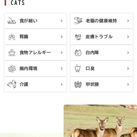
CATS
食が細い
老猫の健康維持
腎臓
皮膚トラブル
食物アレルギー
白内障
腸内環境
口臭
介護
甲状腺