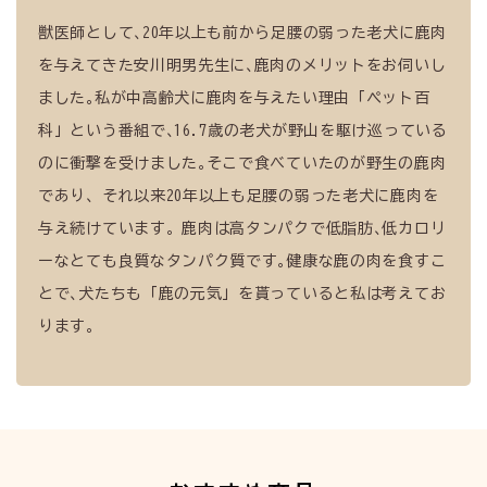
獣医師として､20年以上も前から足腰の弱った老犬に鹿肉
を与えてきた安川明男先生に､鹿肉のメリットをお伺いし
ました｡私が中高齢犬に鹿肉を与えたい理由「ペット百
科」という番組で､16.7歳の老犬が野山を駆け巡っている
のに衝撃を受けました｡そこで食べていたのが野生の鹿肉
であり、それ以来20年以上も足腰の弱った老犬に鹿肉を
与え続けています。鹿肉は高タンパクで低脂肪､低カロリ
ーなとても良質なタンパク質です｡健康な鹿の肉を食すこ
とで､犬たちも「鹿の元気」を貰っていると私は考えてお
ります｡