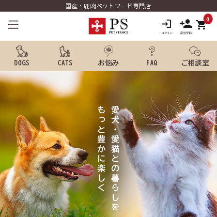
国産・鹿肉ペットフード専門店
0
shopping_cart
DOGS
CATS
お悩み
FAQ
ご相談室
search
ようこそ ゲスト 様
meeting_room
person
ログイン
新規会員登録
犬用品から探す
猫用品から探す