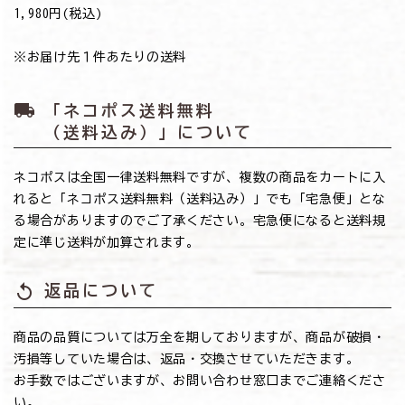
→1,980円(税込)
※お届け先１件あたりの送料
local_shipping
「ネコポス送料無料
（送料込み）」について
ネコポスは全国一律送料無料ですが、複数の商品をカートに入
れると「ネコポス送料無料（送料込み）」でも「宅急便」とな
る場合がありますのでご了承ください。宅急便になると送料規
定に準じ送料が加算されます。
replay
返品について
商品の品質については万全を期しておりますが、商品が破損・
汚損等していた場合は、返品・交換させていただきます。
お手数ではございますが、お問い合わせ窓口までご連絡くださ
い。