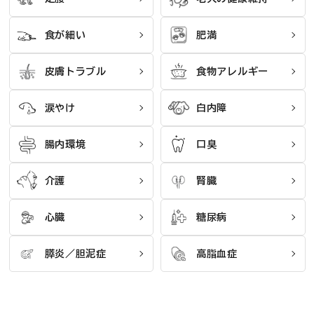
食が細い
肥満
皮膚トラブル
食物アレルギー
涙やけ
白内障
腸内環境
口臭
介護
腎臓
心臓
糖尿病
膵炎／胆泥症
高脂血症