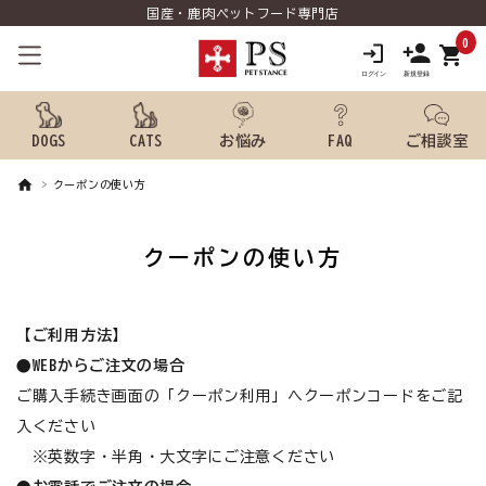
国産・鹿肉ペットフード専門店
0
shopping_cart
DOGS
CATS
お悩み
FAQ
ご相談室
クーポンの使い方
search
クーポンの使い方
ようこそ ゲスト 様
meeting_room
person
【ご利用方法】
ログイン
新規会員登録
●WEBからご注文の場合
犬用品から探す
ご購入手続き画面の「クーポン利用」へクーポンコードをご記
入ください
猫用品から探す
※英数字・半角・大文字にご注意ください