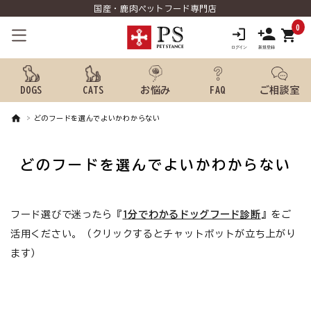
国産・鹿肉ペットフード専門店
0
shopping_cart
DOGS
CATS
お悩み
FAQ
ご相談室
どのフードを選んでよいかわからない
search
どのフードを選んでよいかわからない
ようこそ ゲスト 様
meeting_room
person
フード選びで迷ったら『
1分でわかるドッグフード診断
』をご
ログイン
新規会員登録
活用ください。（クリックするとチャットボットが立ち上がり
犬用品から探す
ます）
猫用品から探す