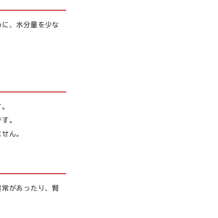
めに、水分量を少な
糖尿病
膵炎／胆泥症
老猫の健康維持
腎臓
す。
です。
白内障
腸内環境
ません。
甲状腺
異常があったり、腎