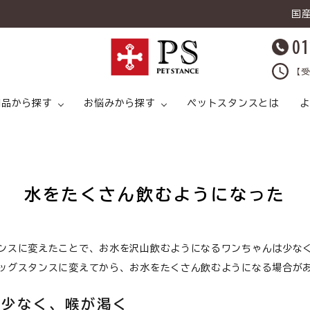
国
01
【受
用品から探す
お悩みから探す
ペットスタンスとは
よ
水をたくさん飲むようになった
キャットフード
ライタイプ
キャットフード ドライタイプ
足腰
ドッグフード ウェットタイプ
プ
猫 スープ
皮膚トラブル
犬 スープ
猫 おやつ
ンスに変えたことで、お水を沢山飲むようになるワンちゃんは少な
ッグスタンスに変えてから、お水をたくさん飲むようになる場合が
猫 ライフケア（
猫 ライフケア（ケア用品）
腸内環境
犬 ライフケア（ケア用品）
が少なく、喉が渇く
ど）