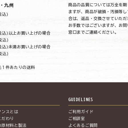
・九州
商品の品質については万全を期
ますが、商品が破損・汚損等し
(税込)
合は、返品・交換させていただ
お手数ではございますが、お問
窓口までご連絡ください。
円(税込)以上お買い上げの場合
(税込)
円(税込)未満お買い上げの場合
(税込)
先１件あたりの送料
S
GUIDELINES
タンスとは
ご利用ガイド
こだわり
ご相談室
の原材料と製法
よくあるご質問