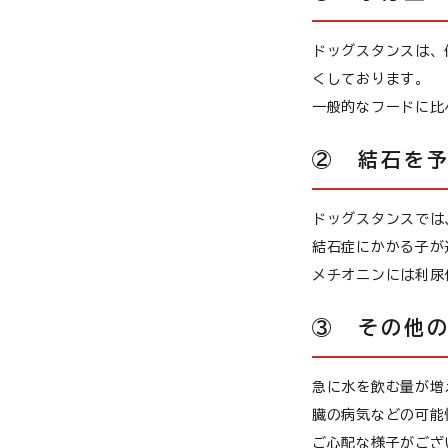
猫用品から探す
お悩みから探す
ドッグスタンスは、
犬 アウトレット
くしております。
よくあるご質問
一般的なフードに比
ご利用ガイド
② 結石を
ご相談室
ドッグスタンスでは
結石症にかかる子が
プライバシーポリシー
メチオニンには利尿
特定商取引法について
③ その他
0120-40-1387
急に水を飲む量が増
臓の病気などの可能
ご心配な様子がござ