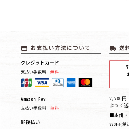
payment
local_shipping
お支払い方法について
送
クレジットカード
7
支払い手数料
無料
7,70
Amazon Pay
よって送
支払い手数料
無料
■本州・
NP後払い
770円(税