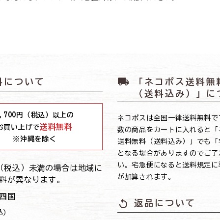
local_shipping
料について
「ネコポス送料無
（送料込み）」に
,700
円（税込）以上の
ネコポスは全国一律送料無料で
送料無料
お買い上げで
数の商品をカートに入れると「
※沖縄を除く
送料無料（送料込み）」でも「
となる場合がありますのでご了
い。宅急便になると送料規定に
0円（税込）未満の場合は地域に
が加算されます。
料が異なります。
四国
replay
返品について
込)