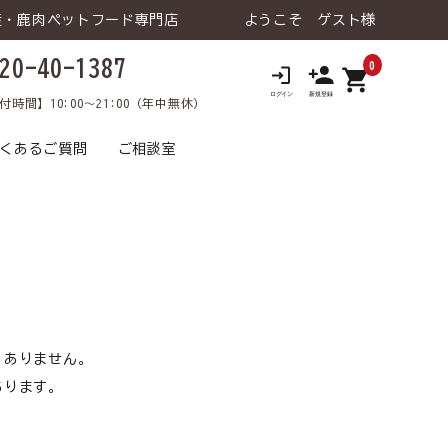
産・鹿肉ペットフード専門店
ようこそ ゲスト様
20-40-1387
0
shopping_cart
ロ
付時間】10:00～21:00（年中無休）
くあるご質問
ご相談室
 ウェットタイ
老犬の健康維持
鹿肉トライアルセット
トライアルセット
食が細い
犬 療法食
食物アレルギー
犬 おやつ
猫 飲料⽔
涙やけ
犬 飲料⽔
くありません。
あります。
日用品･雑貨な
犬 ライフケア（日用品･雑貨な
口臭
飼い主様向け
介護
飼い主様向け
ど）