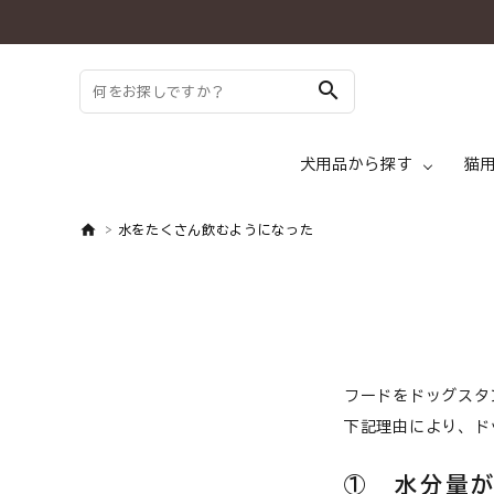
search
犬用品から探す
猫
水をたくさん飲むようになった
search
ドッグフード ド
ようこそ ゲスト 様
meeting_room
person
ログイン
新規会員登録
犬 トッピング
フードをドッグスタ
下記理由により、ド
犬用品から探す
犬 メディフード
① 水分量