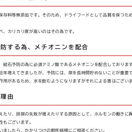
保存料等無添加です。そのため、ドライフードとして品質を保つた
心臓
べ、カリカリ度が高いのはその為です。
予防する為、メチオニンを配合
食が細い
、結石予防の為に必須アミノ酸であるメチオニンを配合しておりま
近年増えてきましたが、予防には、尿を長時間貯めないことが重要
食物アレルギー
作用があるため、水を飲むようになりますがそれによる害はござい
の理由
介護
えたり、排尿の失敗が増えたりする原因として、ホルモンの働きに
性もございます。
いましたら、かかりつけの獣医師様にご相談ください。