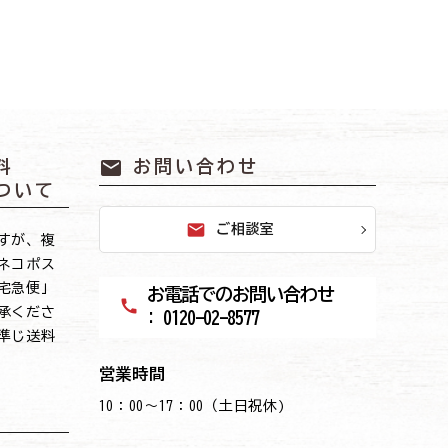
mail
料
お問い合わせ
ついて
mail
ご相談室
すが、複
ネコポス
宅急便」
お電話でのお問い合わせ
call
承くださ
: 0120-02-8577
準じ送料
営業時間
10：00～17：00（土日祝休)