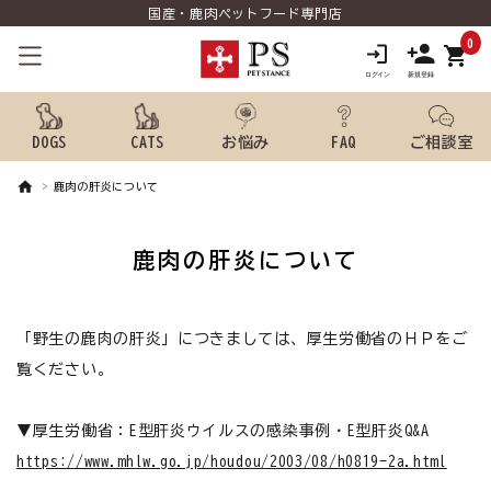
国産・鹿肉ペットフード専門店
0
shopping_cart
DOGS
CATS
お悩み
FAQ
ご相談室
鹿肉の肝炎について
search
鹿肉の肝炎について
ようこそ ゲスト 様
meeting_room
person
「野生の鹿肉の肝炎」につきましては、厚生労働省のＨＰをご
ログイン
新規会員登録
覧ください。
犬用品から探す
▼厚生労働省：E型肝炎ウイルスの感染事例・E型肝炎Q&A
猫用品から探す
https://www.mhlw.go.jp/houdou/2003/08/h0819-2a.html