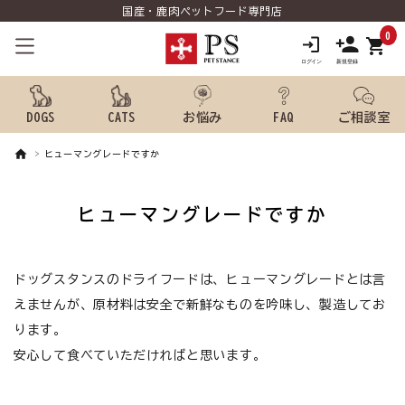
国産・鹿肉ペットフード専門店
0
shopping_cart
DOGS
CATS
お悩み
FAQ
ご相談室
ヒューマングレードですか
search
ヒューマングレードですか
ようこそ ゲスト 様
meeting_room
person
ドッグスタンスのドライフードは、ヒューマングレードとは言
ログイン
新規会員登録
えませんが、原材料は安全で新鮮なものを吟味し、製造してお
犬用品から探す
ります。
安心して食べていただければと思います。
猫用品から探す