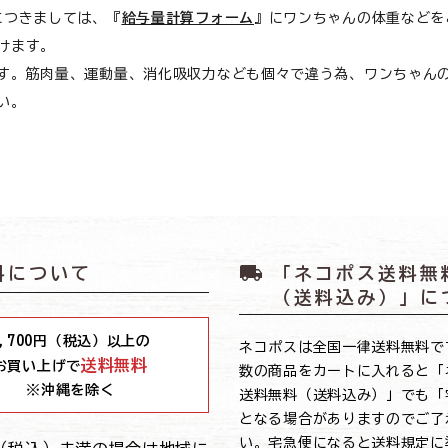
につきましては、『
給与量計算フォーム
』にワンちゃんの体重などを
けます。
す。筋肉量、運動量、消化吸収力なども個々で違う為、ワンちゃん
い。
local_shipping
料について
「ネコポス送料無
（送料込み）」に
,700
円（税込）以上の
ネコポスは全国一律送料無料で
送料無料
お買い上げで
数の商品をカートに入れると「
※沖縄を除く
送料無料（送料込み）」でも「
となる場合がありますのでご了
い。宅急便になると送料規定に