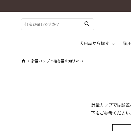
search
犬用品から探す
猫
計量カップで給与量を知りたい
search
ドッグフード ド
ようこそ ゲスト 様
meeting_room
person
ログイン
新規会員登録
犬 トッピング
計量カップでは誤差
下をご参考ください
犬用品から探す
犬 メディフード