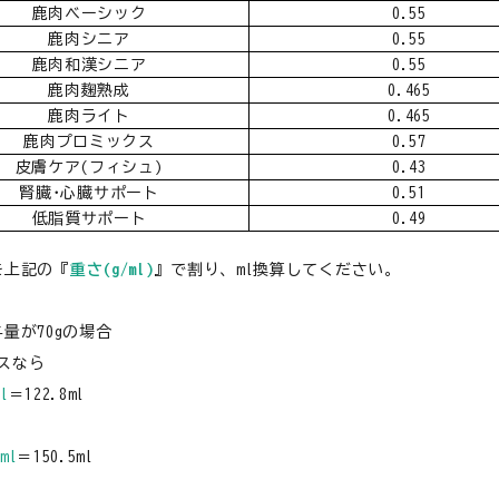
鹿肉ベーシック
0.55
鹿肉シニア
0.55
心臓
鹿肉和漢シニア
0.55
鹿肉麹熟成
0.465
鹿肉ライト
0.465
鹿肉プロミックス
0.57
皮膚ケア(フィシュ)
0.43
腎臓･心臓サポート
0.51
食が細い
低脂質サポート
0.49
を上記の『
重さ(g/ml)
』で割り、ml換算してください。
食物アレルギー
量が70gの場合
スなら
介護
l
＝122.8ml
ml
＝150.5ml