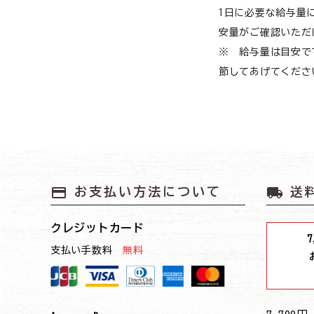
1日に必要な給与量
安量がご確認いただ
※ 給与量は目安で
節してあげてくださ
payment
local_shipping
お支払い方法について
送
クレジットカード
7
支払い手数料
無料