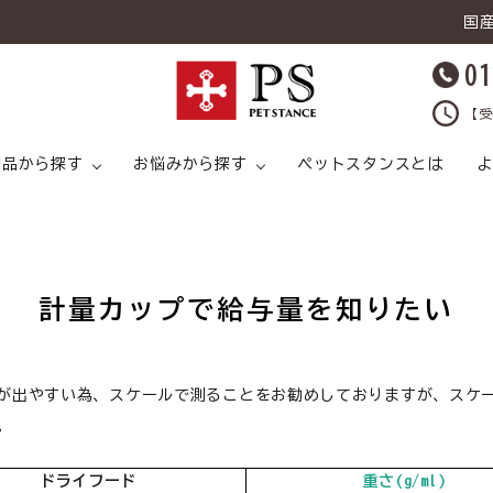
国
01
【受
用品から探す
お悩みから探す
ペットスタンスとは
よ
計量カップで給与量を知りたい
キャットフード
ライタイプ
キャットフード ドライタイプ
足腰
ドッグフード ウェットタイプ
プ
猫 スープ
皮膚トラブル
犬 スープ
猫 おやつ
が出やすい為、スケールで測ることをお勧めしておりますが、スケ
。
猫 ライフケア（
猫 ライフケア（ケア用品）
腸内環境
犬 ライフケア（ケア用品）
ドライフード
重さ(g/ml)
ど）