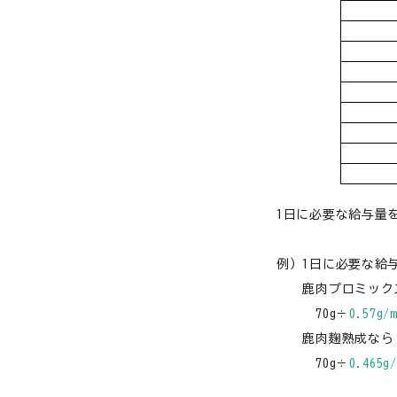
猫用品から探す
お悩みから探す
犬 アウトレット
よくあるご質問
ご利用ガイド
ご相談室
1日に必要な給与量
プライバシーポリシー
例）1日に必要な給与
特定商取引法について
鹿肉プロミック
70g÷
0.57g/m
0120-40-1387
鹿肉麹熟成なら
70g÷
0.465g/