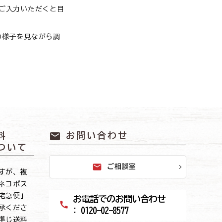
ご入力いただくと目
の様子を見ながら調
mail
料
お問い合わせ
ついて
mail
ご相談室
すが、複
ネコポス
宅急便」
お電話でのお問い合わせ
call
承くださ
: 0120-02-8577
準じ送料