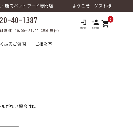
産・鹿肉ペットフード専門店
ようこそ ゲスト様
20-40-1387
0
shopping_cart
ロ
付時間】10:00～21:00（年中無休）
くあるご質問
ご相談室
 ウェットタイ
老犬の健康維持
鹿肉トライアルセット
トライアルセット
食が細い
犬 療法食
食物アレルギー
犬 おやつ
猫 飲料⽔
涙やけ
犬 飲料⽔
ールがない場合は以
日用品･雑貨な
犬 ライフケア（日用品･雑貨な
口臭
飼い主様向け
介護
飼い主様向け
ど）