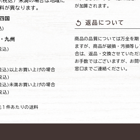
0円（税込）未満の場合は地域に
が加算されます。
料が異なります。
四国
replay
返品について
込)
・九州
商品の品質については万全を期
ますが、商品が破損・汚損等し
(税込)
合は、返品・交換させていただ
お手数ではございますが、お問
窓口までご連絡ください。
円(税込)以上お買い上げの場合
(税込)
円(税込)未満お買い上げの場合
(税込)
先１件あたりの送料