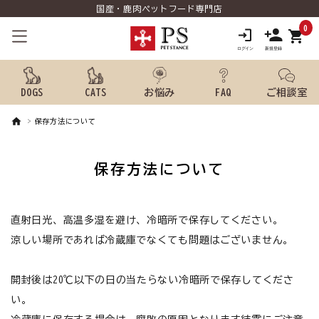
国産・鹿肉ペットフード専門店
0
shopping_cart
DOGS
CATS
お悩み
FAQ
ご相談室
保存方法について
search
保存方法について
ようこそ ゲスト 様
meeting_room
person
直射日光、高温多湿を避け、冷暗所で保存してください。
ログイン
新規会員登録
涼しい場所であれば冷蔵庫でなくても問題はございません。
犬用品から探す
開封後は20℃以下の日の当たらない冷暗所で保存してくださ
猫用品から探す
い。