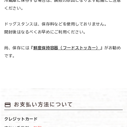
冷蔵庫に保存する場合は、腐敗の原因となります結露にご注意
お悩みから探す
ください。
よくあるご質問
ドッグスタンスは、保存料などを使用しておりません。
開封後はなるべくお早めにご利用ください。
ご利用ガイド
ご相談室
尚、保存には『
鮮度保持容器（フードストッカー）
』がお勧め
です。
プライバシーポリシー
特定商取引法について
0120-40-1387
payment
お支払い方法について
クレジットカード