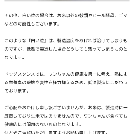
お悩みから探す
その他、白い粒の場合は、お米以外の穀類やビール酵母、ゴマ
よくあるご質問
などの可能性もございます。
ご利用ガイド
このような『白い粒』は、製造温度をあげれば溶けてしまうも
のですが、低温で製造した場合どうしても残ってしまうものと
ご相談室
なります。
プライバシーポリシー
ドッグスタンスでは、ワンちゃんの健康を第一に考え、熱によ
特定商取引法について
る栄養素の破壊や変性を極力抑えるため、低温製造にこだわっ
ております。
0120-40-1387
ご心配をおかけし申し訳ございませんが、お米は、製造時に一
度蒸しており生米ではありませんので、ワンちゃんが食べても
健康的には問題のないものとなります。
何とぞご理解いただけますようお願い申し上げます。