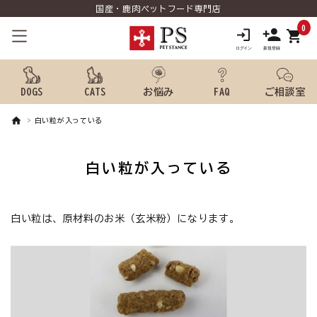
国産・鹿肉ペットフード専門店
0
shopping_cart
DOGS
CATS
お悩み
FAQ
ご相談室
白い粒が入っている
search
白い粒が入っている
ようこそ ゲスト 様
meeting_room
person
白い粒は、原材料のお米（玄米粉）になります。
ログイン
新規会員登録
犬用品から探す
猫用品から探す