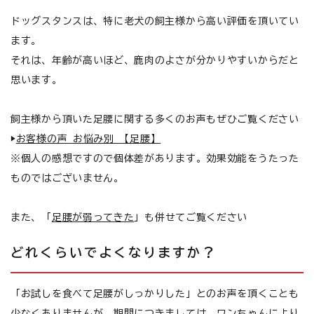
お悩みから探す
ドッグスタンスは、特に老犬の飼主様から高い評価を頂いてい
ます。
よくあるご質問
それは、年齢が高いほど、鹿肉のよさが分かりやすいからだと
思います。
ご利用ガイド
ご相談室
飼主様から頂いた足腰に関する多くのお声もぜひご覧ください
▶
お客様の声 お悩み別 【足腰】
プライバシーポリシー
※個人の感想ですので個体差があります。効果効能をうたった
ものではございません。
特定商取引法について
また、「
足腰が弱ってきた
」も併せてご覧ください
0120-40-1387
どれくらいでよくなりますか？
「お試しを食べて足腰がしっかりした」とのお声を頂くことも
少なくありませんが、期間につきましては、ワンちゃんにより