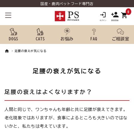
国産・鹿肉ペットフード専門店
0
shopping_cart
DOGS
CATS
お悩み
FAQ
ご相談室
足腰の衰えが気になる
search
足腰の衰えが気になる
ようこそ ゲスト 様
meeting_room
person
足腰の衰えはよくなりますか？
ログイン
新規会員登録
犬用品から探す
人間と同じで、ワンちゃんも年齢と共に足腰が衰えてきます。
老化現象ではありますが、食事によるところも大きいのではな
猫用品から探す
いかと、私たちは考えています。