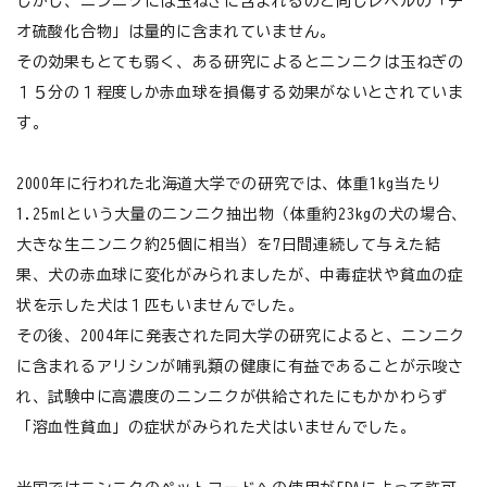
しかし、ニンニクには玉ねぎに含まれるのと同じレベルの「チ
お悩みから探す
オ硫酸化合物」は量的に含まれていません。
その効果もとても弱く、ある研究によるとニンニクは玉ねぎの
よくあるご質問
１５分の１程度しか赤血球を損傷する効果がないとされていま
す。
ご利用ガイド
ご相談室
2000年に行われた北海道大学での研究では、体重1kg当たり
1.25mlという大量のニンニク抽出物（体重約23kgの犬の場合、
プライバシーポリシー
大きな生ニンニク約25個に相当）を7日間連続して与えた結
果、犬の赤血球に変化がみられましたが、中毒症状や貧血の症
特定商取引法について
状を示した犬は１匹もいませんでした。
その後、2004年に発表された同大学の研究によると、ニンニク
0120-40-1387
に含まれるアリシンが哺乳類の健康に有益であることが示唆さ
れ、試験中に高濃度のニンニクが供給されたにもかかわらず
「溶血性貧血」の症状がみられた犬はいませんでした。