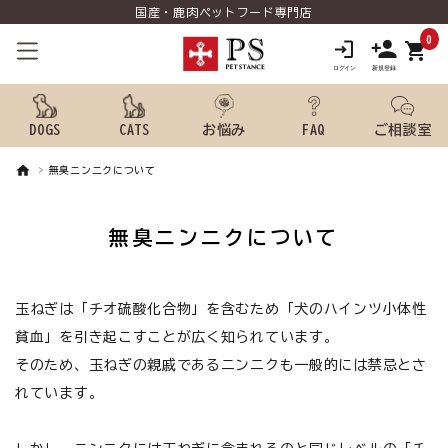
国産・鹿肉ペットフード専門店
0
shopping_cart
DOGS
CATS
お悩み
FAQ
ご相談室
無臭ニンニクについて
search
無臭ニンニクについて
ようこそ ゲスト 様
meeting_room
person
玉ねぎは「チオ硫酸化合物」を含むため「犬のハインツ小体性
ログイン
新規会員登録
貧血」を引き起こすことが広く知られています。
犬用品から探す
そのため、玉ねぎの親戚であるニンニクも一般的には禁忌とさ
れています。
猫用品から探す