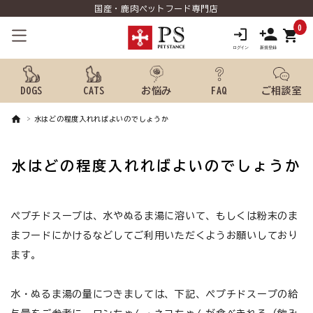
国産・鹿肉ペットフード専門店
0
shopping_cart
DOGS
CATS
お悩み
FAQ
ご相談室
水はどの程度入れればよいのでしょうか
search
水はどの程度入れればよいのでしょうか
ようこそ ゲスト 様
meeting_room
person
ペプチドスープは、水やぬるま湯に溶いて、もしくは粉末のま
ログイン
新規会員登録
まフードにかけるなどしてご利用いただくようお願いしており
犬用品から探す
ます。
猫用品から探す
水・ぬるま湯の量につきましては、下記、ペプチドスープの給