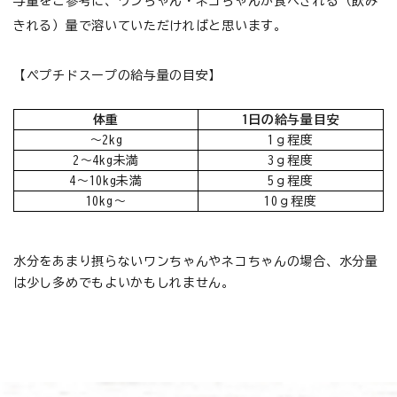
与量をご参考に、ワンちゃん・ネコちゃんが食べきれる（飲み
お悩みから探す
きれる）量で溶いていただければと思います。
よくあるご質問
【ペプチドスープの給与量の目安】
ご利用ガイド
体重
1日の給与量目安
～2kg
1ｇ程度
ご相談室
2～4kg未満
3ｇ程度
4～10kg未満
5ｇ程度
プライバシーポリシー
10kg～
10ｇ程度
特定商取引法について
水分をあまり摂らないワンちゃんやネコちゃんの場合、水分量
0120-40-1387
は少し多めでもよいかもしれません。