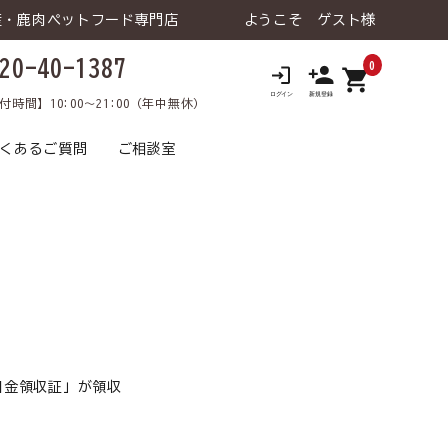
産・鹿肉ペットフード専門店
ようこそ ゲスト様
20-40-1387
0
shopping_cart
ロ
付時間】10:00～21:00（年中無休）
くあるご質問
ご相談室
 ウェットタイ
老犬の健康維持
鹿肉トライアルセット
トライアルセット
食が細い
犬 療法食
食物アレルギー
犬 おやつ
猫 飲料⽔
涙やけ
犬 飲料⽔
引金領収証」が領収
日用品･雑貨な
犬 ライフケア（日用品･雑貨な
口臭
飼い主様向け
介護
飼い主様向け
ど）