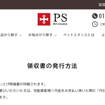
国
01
【受
用品から探す
お悩みから探す
ペットスタンスとは
よ
領収書の発行方法
キャットフード
ライタイプ
キャットフード ドライタイプ
足腰
ドッグフード ウェットタイプ
プ
猫 スープ
皮膚トラブル
犬 スープ
猫 おやつ
い上げ明細書が同梱されます。
選びいただいた方は、宅配業者様へ代金をお支払い頂いた際の「代
ます。
猫 ライフケア（
猫 ライフケア（ケア用品）
腸内環境
犬 ライフケア（ケア用品）
ど）