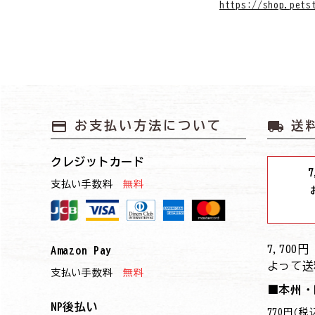
https://shop.pets
payment
local_shipping
お支払い方法について
送
クレジットカード
7
支払い手数料
無料
7,70
Amazon Pay
よって送
支払い手数料
無料
■本州・
NP後払い
770円(税