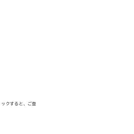
。
糖尿病
膵炎／胆泥症
老猫の健康維持
腎臓
白内障
腸内環境
甲状腺
リックすると、ご登