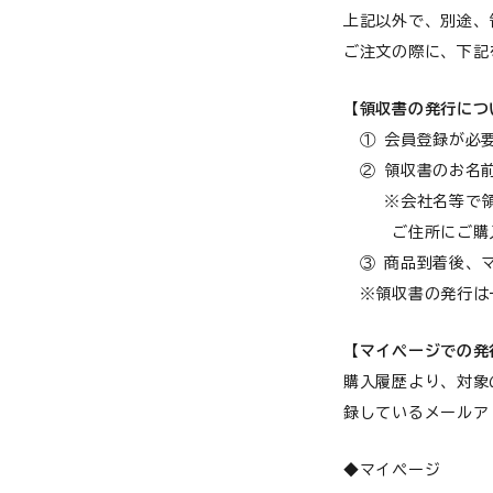
猫用品から探す
上記以外で、別途、
ご注文の際に、下記
お悩みから探す
犬 アウトレット
【領収書の発行につ
よくあるご質問
① 会員登録が必
ご利用ガイド
② 領収書のお名前
※会社名等で領収
ご相談室
ご住所にご購入者
③ 商品到着後、マ
プライバシーポリシー
※領収書の発行は
特定商取引法について
【マイページでの発
購入履歴より、対象
0120-40-1387
録しているメールア
◆マイページ