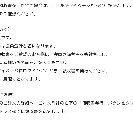
領収書をご希望の場合は、ご自身でマイページから発行ができます
をご確認ください。
心臓
いて】
要です。
は会員登録者名になります。
書をご希望のお客様は、会員登録者名を会社名にし、
食が細い
様のお名前をご記入ください。
イページにログインいただき、領収書を発行ください。
食物アレルギー
一度限りとなります。
行方法】
介護
のご注文の詳細へ。ご注文詳細の右下の「領収書発行」ボタンをク
ドレス宛てに領収書を送信します。