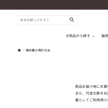
search
犬用品から探す
猫
領収書の発行方法
search
ドッグフード ド
ようこそ ゲスト 様
meeting_room
person
ログイン
新規会員登録
犬 トッピング
商品お届け時にお買
また、代金引換をお
犬用品から探す
書としてご利用頂け
犬 メディフード