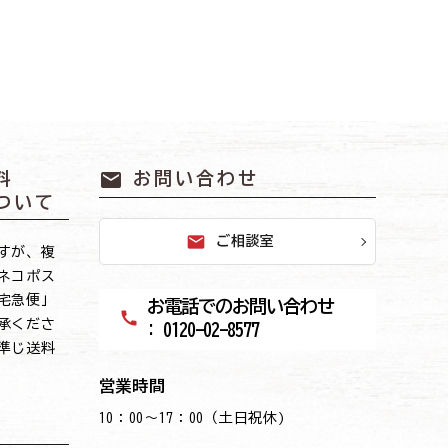
mail
料
お問い合わせ
ついて
mail
ご相談室
すが、複
ネコポス
宅急便」
お電話でのお問い合わせ
call
承くださ
: 0120-02-8577
準じ送料
営業時間
10：00～17：00（土日祝休)