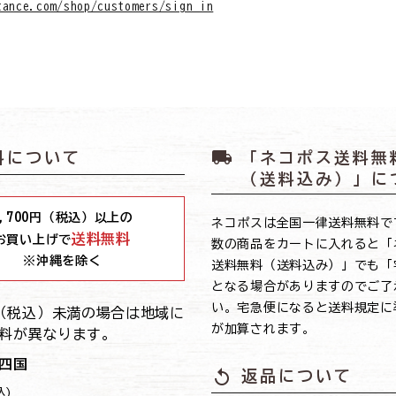
tance.com/shop/customers/sign_in
local_shipping
料について
「ネコポス送料無
（送料込み）」に
,700
円（税込）以上の
ネコポスは全国一律送料無料で
送料無料
お買い上げで
数の商品をカートに入れると「
※沖縄を除く
送料無料（送料込み）」でも「
となる場合がありますのでご了
い。宅急便になると送料規定に
0円（税込）未満の場合は地域に
が加算されます。
料が異なります。
四国
replay
返品について
込)