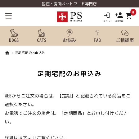
国産・鹿肉ペットフード専門店
0
shopping_cart
DOGS
CATS
お悩み
FAQ
ご相談室
定期宅配のお申込み
search
定期宅配のお申込み
ようこそ ゲスト 様
meeting_room
person
WEBからご注文の場合は、【定期】と記載されている商品をご
ログイン
新規会員登録
選択ください。
犬用品から探す
お電話でご注文の場合は、「定期商品」とお申し付けくださ
い。
猫用品から探す
詳細は以下よりご覧ください。