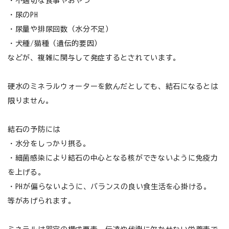
・不適切な食事やおやつ
お悩みから探す
・尿のPH
・尿量や排尿回数（水分不足）
よくあるご質問
・犬種/猫種（遺伝的要因）
などが、複雑に関与して発症するとされています。
ご利用ガイド
ご相談室
硬水のミネラルウォーターを飲んだとしても、結石になるとは
限りません。
プライバシーポリシー
結石の予防には
特定商取引法について
・水分をしっかり摂る。
・細菌感染により結石の中心となる核ができないように免疫力
0120-40-1387
を上げる。
・PHが偏らないように、バランスの良い食生活を心掛ける。
等があげられます。