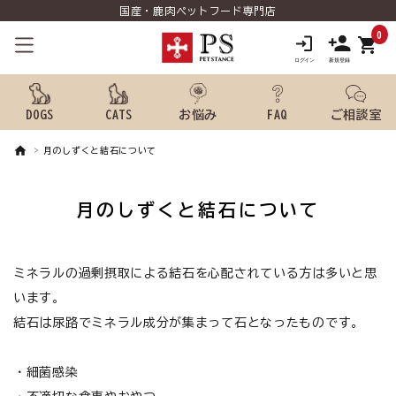
国産・鹿肉ペットフード専門店
0
shopping_cart
DOGS
CATS
お悩み
FAQ
ご相談室
月のしずくと結石について
search
月のしずくと結石について
ようこそ ゲスト 様
meeting_room
person
ミネラルの過剰摂取による結石を心配されている方は多いと思
ログイン
新規会員登録
います。
犬用品から探す
結石は尿路でミネラル成分が集まって石となったものです。
猫用品から探す
・細菌感染