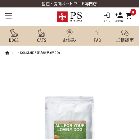
国産・鹿肉ペットフード専門店
0
shopping_cart
DOGS
CATS
お悩み
FAQ
ご相談室
DOGSTANCE鹿肉麹熟成300g
search
ようこそ ゲスト 様
meeting_room
person
ログイン
新規会員登録
犬用品から探す
猫用品から探す