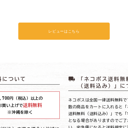
レビューはこちら
local_shipping
料について
「ネコポス送料無
（送料込み）」に
,700
円（税込）以上の
ネコポスは全国一律送料無料で
送料無料
お買い上げで
数の商品をカートに入れると「
※沖縄を除く
送料無料（送料込み）」でも「
となる場合がありますのでご了
い。宅急便になると送料規定に