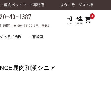
産・鹿肉ペットフード専門店
ようこそ ゲスト様
20-40-1387
0
shopping_cart
ロ
付時間】10:00～21:00（年中無休）
くあるご質問
ご相談室
ANCE鹿肉和漢シニア
 ウェットタイ
老犬の健康維持
鹿肉トライアルセット
トライアルセット
食が細い
犬 療法食
食物アレルギー
犬 おやつ
猫 飲料⽔
涙やけ
犬 飲料⽔
日用品･雑貨な
犬 ライフケア（日用品･雑貨な
口臭
飼い主様向け
介護
飼い主様向け
ど）