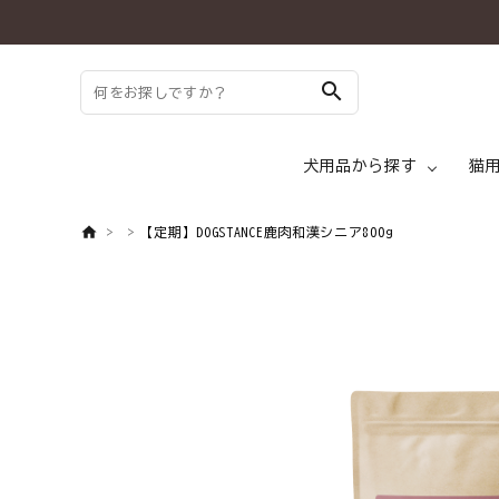
search
犬用品から探す
猫
【定期】DOGSTANCE鹿肉和漢シニア800g
search
ドッグフード ド
ようこそ ゲスト 様
meeting_room
person
ログイン
新規会員登録
犬 トッピング
犬用品から探す
犬 メディフード