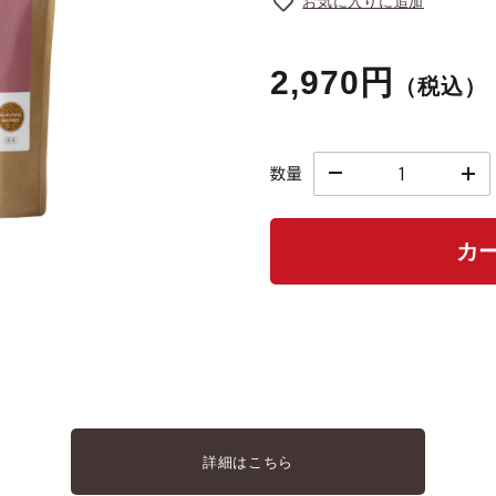
お気に入りに追加
心臓
2,970円
（税込）
数量
食が細い
カ
食物アレルギー
介護
詳細はこちら