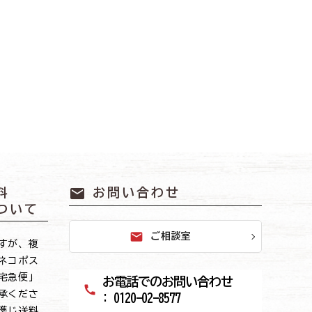
mail
料
お問い合わせ
ついて
mail
ご相談室
すが、複
ネコポス
宅急便」
お電話でのお問い合わせ
call
承くださ
: 0120-02-8577
準じ送料