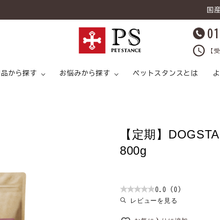
国
01
【受
用品から探す
お悩みから探す
ペットスタンスとは
よ
【定期】DOGST
キャットフード
ライタイプ
キャットフード ドライタイプ
足腰
ドッグフード ウェットタイプ
プ
800g
猫 スープ
皮膚トラブル
犬 スープ
猫 おやつ
0.0（0）
レビューを見る
猫 ライフケア（
猫 ライフケア（ケア用品）
腸内環境
犬 ライフケア（ケア用品）
ど）