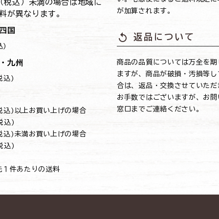
0円（税込）未満の場合は地域に
が加算されます。
料が異なります。
四国
replay
返品について
込)
・九州
商品の品質については万全を期
ますが、商品が破損・汚損等し
(税込)
合は、返品・交換させていただ
お手数ではございますが、お問
窓口までご連絡ください。
円(税込)以上お買い上げの場合
(税込)
円(税込)未満お買い上げの場合
(税込)
先１件あたりの送料