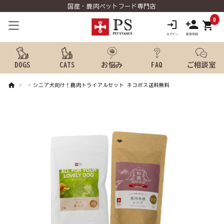
国産・鹿肉ペットフード専門店
0
shopping_cart
DOGS
CATS
お悩み
FAQ
ご相談室
シニア犬向け！鹿肉トライアルセット ネコポス送料無料
search
ようこそ ゲスト 様
meeting_room
person
ログイン
新規会員登録
犬用品から探す
猫用品から探す