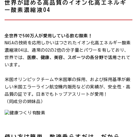
世界が認める高品質のイオン化高エネルギ
ー酸素濃縮液O4
全世界で500万人が愛用している飲む酸素！
NASAの技術を応用しかいはつされたイオン化高エネルギー酸素
濃縮液O4は、通常のO2の2倍の分子量とパワーを有しており、
世界では、
医療、健康、美容、スポーツの各分野で活用
されて
います。
米国オリンピックチームや米国軍の採用、および採用基準が厳
しい米国エラーライン航空機内販売などの実績が、安全性・高
品質の証です。日本でもトップアスリートが愛用！
（同成分の姉妹品）
使い方は簡単、数滴垂らすだけ。だから、