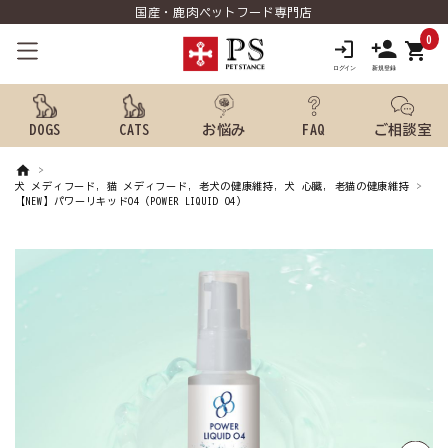
国産・鹿肉ペットフード専門店
0
shopping_cart
DOGS
CATS
お悩み
FAQ
ご相談室
search
犬 メディフード, 猫 メディフード, 老犬の健康維持, 犬 心臓, 老猫の健康維持
【NEW】パワーリキッドO4（POWER LIQUID O4）
ようこそ ゲスト 様
meeting_room
person
ログイン
新規会員登録
犬用品から探す
猫用品から探す