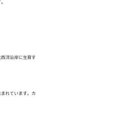
す。
大西洋沿岸に生育す
。
含まれています。カ