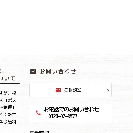
mail
料
お問い合わせ
ついて
mail
ご相談室
すが、複
ネコポス
宅急便」
お電話でのお問い合わせ
call
承くださ
: 0120-02-8577
準じ送料