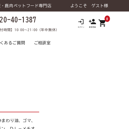
産・鹿肉ペットフード専門店
ようこそ ゲスト様
20-40-1387
0
shopping_cart
ロ
付時間】10:00～21:00（年中無休）
くあるご質問
ご相談室
 ウェットタイ
老犬の健康維持
鹿肉トライアルセット
トライアルセット
食が細い
犬 療法食
食物アレルギー
犬 おやつ
猫 飲料⽔
涙やけ
犬 飲料⽔
ひまわり油、ゴマ、
日用品･雑貨な
犬 ライフケア（日用品･雑貨な
口臭
飼い主様向け
介護
飼い主様向け
ど）
ジン、ＤＬ－メチオ