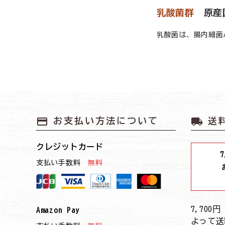
乳酸菌群
原産
乳酸菌は、腸内細菌
payment
local_shipping
お支払い方法について
送
クレジットカード
7
支払い手数料
無料
7,70
Amazon Pay
よって送