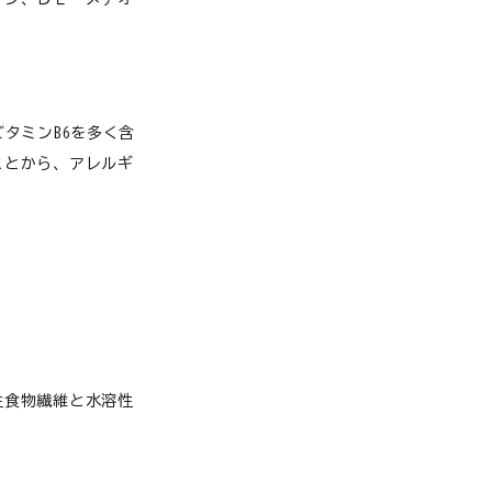
糖尿病
膵炎／胆泥症
タミンB6を多く含
ことから、アレルギ
老猫の健康維持
腎臓
白内障
腸内環境
甲状腺
性食物繊維と水溶性