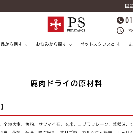
国
01
【受
用品から探す
お悩みから探す
ペットスタンスとは
よ
鹿肉ドライの原材料
キャットフード
ライタイプ
キャットフード ドライタイプ
足腰
ドッグフード ウェットタイプ
プ
覧】
猫 スープ
皮膚トラブル
犬 スープ
猫 おやつ
生)、全粒大麦、魚粉、サツマイモ、玄米、コプラフレーク、菜種油、
猫 ライフケア（
猫 ライフケア（ケア用品）
腸内環境
犬 ライフケア（ケア用品）
ど）
蛋白、菊芋、海藻、脱脂粉乳、オリゴ糖、カルシウム粉末、Ｌ－リ