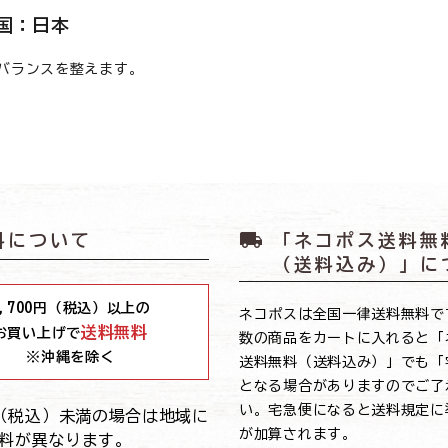
国：日本
バランスを整えます。
local_shipping
料について
「ネコポス送料無
（送料込み）」に
,700
円（税込）以上の
ネコポスは全国一律送料無料で
送料無料
お買い上げで
数の商品をカートに入れると「
※沖縄を除く
送料無料（送料込み）」でも「
となる場合がありますのでご了
い。宅急便になると送料規定に
0円（税込）未満の場合は地域に
が加算されます。
料が異なります。