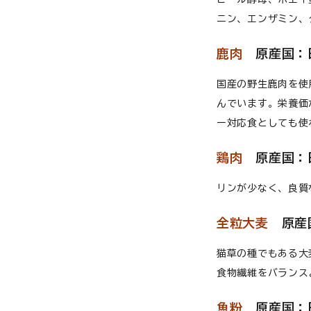
猫用品から探す
ニン、エンザミン、
お悩みから探す
犬 アウトレット
鹿肉
原産国：
よくあるご質問
国産の野生鹿肉を使
んでいます。栄養価
ご利用ガイド
ー対応食としても使
ご相談室
鶏肉
原産国：
プライバシーポリシー
リンが少なく、良質
特定商取引法について
全粒大麦
原産
0120-40-1387
猫草の種でもある大
食物繊維をバランス
魚粉
原産国：