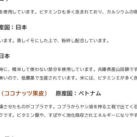
を使用しています。ビタミンＤも多く含まれており、カルシウムの
産国：日本
います。蒸しイモにした上で、粉砕し配合しています。
日本
時に、精米して使わない部分を使用しています。兵庫県産山田錦で
無いので、低農薬で生産されています。米には、ビタミンＥが多く
（ココナッツ果皮）
原産国：ベトナム
燥させたものがコプラです。コプラからヤシ油を搾る工程で出てく
クです。ビタミン類や、すばやく消化吸収されエネルギーになりや