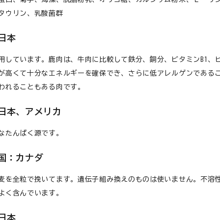
タウリン、乳酸菌群
心臓
日本
用しています。鹿肉は、牛肉に比較して鉄分、銅分、ビタミンB1、ビ
が高くて十分なエネルギーを確保でき、さらに低アレルゲンである
われることもある肉です。
食が細い
日本、アメリカ
食物アレルギー
なたんぱく源です。
国：カナダ
介護
麦を全粒で挽いてます。遺伝子組み換えのものは使いません。不溶
よく含んでいます。
日本