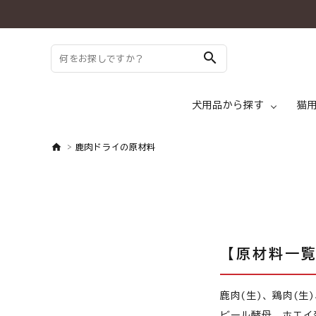
search
犬用品から探す
猫
鹿肉ドライの原材料
search
ドッグフード ド
ようこそ ゲスト 様
meeting_room
person
ログイン
新規会員登録
【原材料一
犬 トッピング
犬用品から探す
鹿肉(生)、鶏肉(
犬 メディフード
ビール酵母、ホエイ