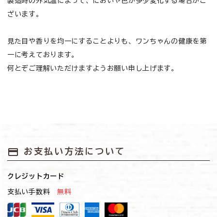
製造時の外気温によって、においや色が多少変化する場合がご
お悩みから探す
ざいます。
よくあるご質問
見た目や香りを均一にすることよりも、ワンちゃんの健康を第
一に考えております。
ご利用ガイド
何とぞご理解いただけますようお願い申し上げます。
ご相談室
プライバシーポリシー
特定商取引法について
payment
お支払い方法について
0120-40-1387
クレジットカード
支払い手数料
無料