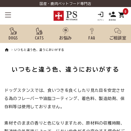
国産・鹿肉ペットフード専門店
0
shopping_cart
DOGS
CATS
お悩み
FAQ
ご相談室
いつもと違う色、違うにおいがする
search
いつもと違う色、違うにおいがする
ようこそ ゲスト 様
meeting_room
person
ドッグスタンスでは、食いつきを良くしたり見た目を安定させ
ログイン
新規会員登録
る為のフレーバーや油脂コーティング、着色料、製造助剤、保
犬用品から探す
存料等は使用しておりません。
猫用品から探す
素材そのままの香りと色になりますため、原材料の収穫時期、