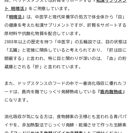
尚、ペットスタンスでは肝腎をサポートする『
和漢サプリメン
お悩みから探す
ト 明晴活
』をご用意しています。
『
明晴活
』は、中医学と現代栄養学の処方で体全体から「目」
よくあるご質問
の健康を考えた和漢サプリメントですが、肝腎をサポートする
原材料や抗酸化物質を配合しています。
ご利用ガイド
2000年以上の歴史を持つ「中医学」の五輪説では、目の状態は
ご相談室
「五臓」と密接に関係していると考えられており、「肝は目に
開竅する」と言われ、特に目と関わりが深いのは、「血」の貯
プライバシーポリシー
蔵庫とされる「肝」と言われています。
特定商取引法について
また、ドッグスタンスのフードの中で一番消化吸収に優れたフ
ードは、鹿肉を麹でじっくり発酵熟成している『
鹿肉麹熟成
』
0120-40-1387
になります。
消化吸収が気になる方は、食物酵素の王様とも言われる青パパ
イヤを、非加熱製法でじっくり発酵・乾燥させて作った生酵素