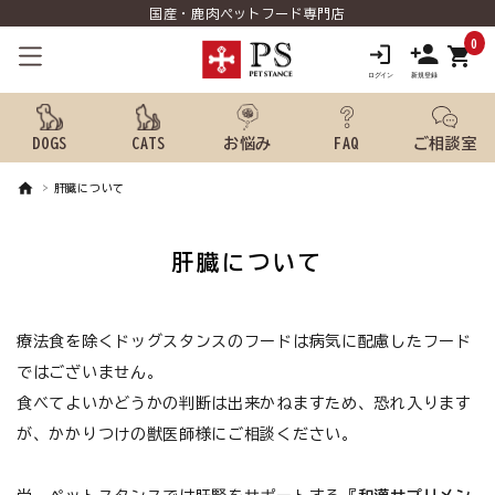
国産・鹿肉ペットフード専門店
0
shopping_cart
DOGS
CATS
お悩み
FAQ
ご相談室
肝臓について
search
肝臓について
ようこそ ゲスト 様
meeting_room
person
療法食を除くドッグスタンスのフードは病気に配慮したフード
ログイン
新規会員登録
ではございません。
犬用品から探す
食べてよいかどうかの判断は出来かねますため、恐れ入ります
が、かかりつけの獣医師様にご相談ください。
猫用品から探す