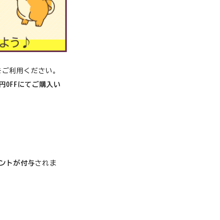
糖尿病
膵炎／胆泥症
をご利用ください。
0円OFFにてご購入い
老猫の健康維持
腎臓
白内障
腸内環境
甲状腺
イントが付与
されま