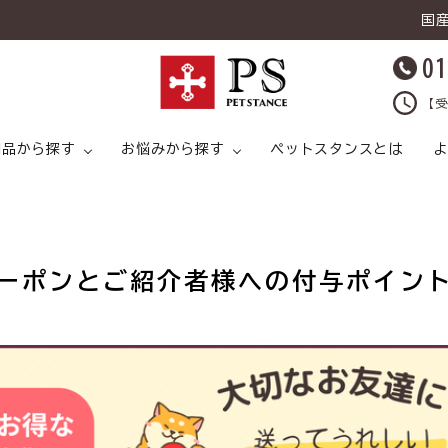
国
01
【受
用品から探す
お悩みから探す
ペットスタンスとは
よ
ーポンとご紹介者様への付与ポイン
キャットフード
ライタイプ
キャットフード ドライタイプ
足腰
ドッグフード ウェットタイプ
プ
猫 スープ
皮膚トラブル
犬 スープ
猫 おやつ
猫 ライフケア（
猫 ライフケア（ケア用品）
腸内環境
犬 ライフケア（ケア用品）
ど）