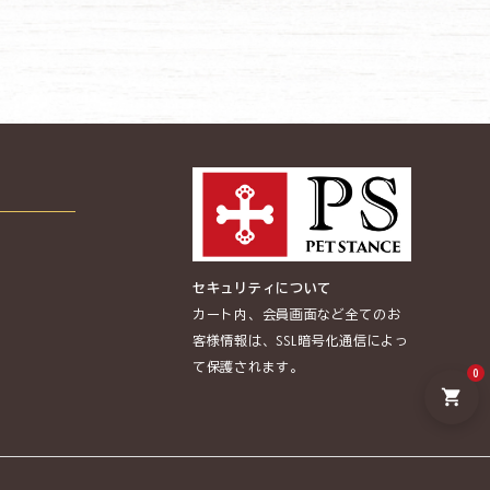
セキュリティについて
カート内、会員画面など全てのお
客様情報は、SSL暗号化通信によっ
て保護されます。
0
shopping_cart