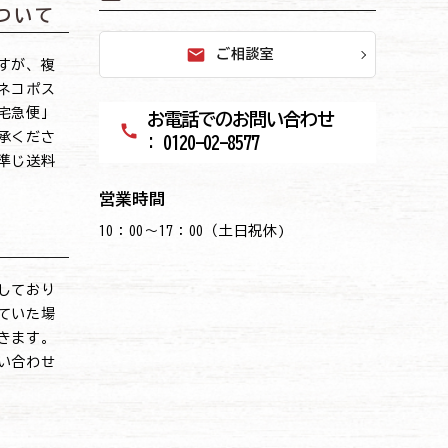
ついて
mail
ご相談室
すが、複
ネコポス
宅急便」
お電話でのお問い合わせ
call
承くださ
: 0120-02-8577
準じ送料
営業時間
10：00～17：00（土日祝休)
しており
ていた場
きます。
い合わせ