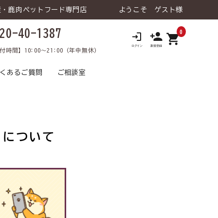
産・鹿肉ペットフード専門店
ようこそ ゲスト様
20-40-1387
0
shopping_cart
ロ
付時間】10:00～21:00（年中無休）
くあるご質問
ご相談室
トについて
 ウェットタイ
老犬の健康維持
鹿肉トライアルセット
トライアルセット
食が細い
犬 療法食
食物アレルギー
犬 おやつ
猫 飲料⽔
涙やけ
犬 飲料⽔
日用品･雑貨な
犬 ライフケア（日用品･雑貨な
口臭
飼い主様向け
介護
飼い主様向け
ど）