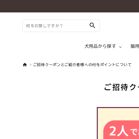
search
犬用品から探す
猫
ご招待クーポンとご紹介者様への付与ポイントについて
search
ご招待ク
ドッグフード ド
ようこそ ゲスト 様
meeting_room
person
ログイン
新規会員登録
犬 トッピング
犬用品から探す
犬 メディフード