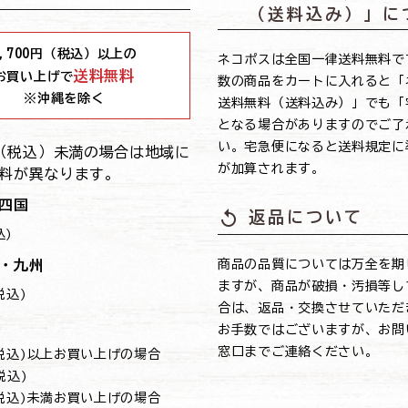
（送料込み）」に
,700
円（税込）以上の
ネコポスは全国一律送料無料で
送料無料
お買い上げで
数の商品をカートに入れると「
※沖縄を除く
送料無料（送料込み）」でも「
となる場合がありますのでご了
い。宅急便になると送料規定に
0円（税込）未満の場合は地域に
が加算されます。
料が異なります。
四国
replay
返品について
込)
・九州
商品の品質については万全を期
ますが、商品が破損・汚損等し
(税込)
合は、返品・交換させていただ
お手数ではございますが、お問
窓口までご連絡ください。
円(税込)以上お買い上げの場合
(税込)
円(税込)未満お買い上げの場合