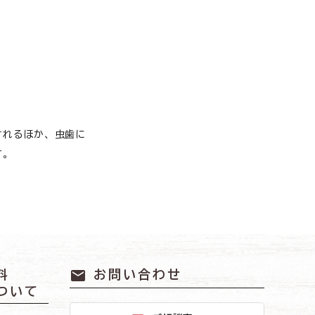
糖尿病
膵炎／胆泥症
老猫の健康維持
腎臓
されるほか、虫歯に
す。
白内障
腸内環境
甲状腺
mail
料
お問い合わせ
ついて