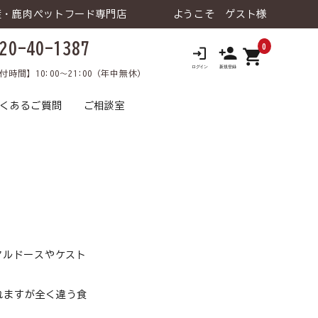
産・鹿肉ペットフード専門店
ようこそ ゲスト様
20-40-1387
0
shopping_cart
ロ
付時間】10:00～21:00（年中無休）
くあるご質問
ご相談室
 ウェットタイ
老犬の健康維持
鹿肉トライアルセット
トライアルセット
食が細い
犬 療法食
食物アレルギー
犬 おやつ
猫 飲料⽔
涙やけ
犬 飲料⽔
アルドースやケスト
れますが全く違う食
日用品･雑貨な
犬 ライフケア（日用品･雑貨な
口臭
飼い主様向け
介護
飼い主様向け
ど）