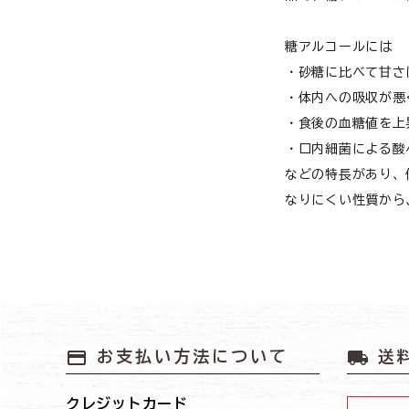
猫用品から探す
お悩みから探す
糖アルコールには
犬 アウトレット
・砂糖に比べて甘さ
よくあるご質問
・体内への吸収が悪
・食後の血糖値を上
ご利用ガイド
・口内細菌による酸
などの特長があり、
ご相談室
なりにくい性質から
プライバシーポリシー
特定商取引法について
0120-40-1387
payment
local_shipping
お支払い方法について
送
クレジットカード