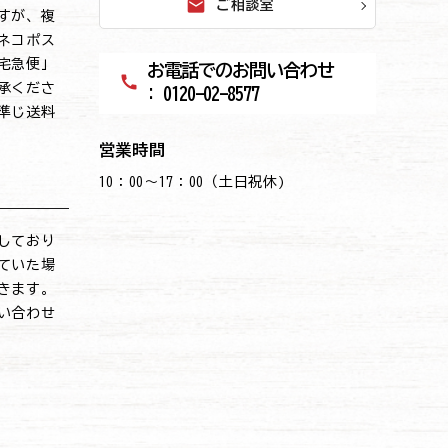
mail
ご相談室
すが、複
ネコポス
宅急便」
お電話でのお問い合わせ
call
承くださ
: 0120-02-8577
準じ送料
営業時間
10：00～17：00（土日祝休)
しており
ていた場
きます。
い合わせ