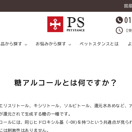
国
01
【受
用品から探す
お悩みから探す
ペットスタンスとは
よ
糖アルコールとは何ですか？
キャットフード
ライタイプ
キャットフード ドライタイプ
足腰
ドッグフード ウェットタイプ
プ
猫 スープ
皮膚トラブル
犬 スープ
猫 おやつ
エリスリトール、キシリトール、ソルビトール、還元水あめなど、
が還元されて生成する糖の一種です。
コールには、同じヒドロキシル基（-OH)を持つという共通点が見ら
猫 ライフケア（
猫 ライフケア（ケア用品）
腸内環境
犬 ライフケア（ケア用品）
ど）
には刺激性はありません。