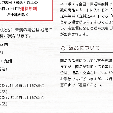
,700
円（税込）以上の
ネコポスは全国一律送料無料で
送料無料
お買い上げで
数の商品をカートに入れると「
※沖縄を除く
送料無料（送料込み）」でも「
となる場合がありますのでご了
い。宅急便になると送料規定に
0円（税込）未満の場合は地域に
が加算されます。
料が異なります。
四国
replay
返品について
込)
・九州
商品の品質については万全を期
ますが、商品が破損・汚損等し
(税込)
合は、返品・交換させていただ
お手数ではございますが、お問
窓口までご連絡ください。
円(税込)以上お買い上げの場合
(税込)
円(税込)未満お買い上げの場合
(税込)