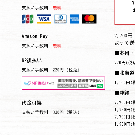
7
支払い手数料
無料
7,70
Amazon Pay
よって送
支払い手数料
無料
■本州・
NP後払い
770円(税
支払い手数料 220円 (税込)
■北海道
1,100円
■沖縄
7,700
代金引換
→1,980円
支払い手数料 330円（税込）
7,700
→1,980円