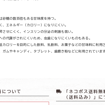
心臓
は砂糖の数百倍もある甘味度を持つ。
く、エネルギー（カロリー）になりにくい。
昇させにくく、インスリンの分泌の刺激も弱い。
への代謝がされにくいため、虫歯になりにくいものもある。
食が細い
低カロリーを目的にした飲料、乳飲料、お菓子などの甘味料に利用
、ガムやキャンディ、タブレット、歯磨き粉などに利用されていま
食物アレルギー
介護
local_shipping
料について
「ネコポス送料無
（送料込み）」に