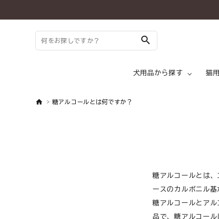
search
犬用品から探す
猫
糖アルコールとは何ですか？
search
ドッグフード ド
ようこそ ゲスト 様
meeting_room
person
ログイン
新規会員登録
犬 トッピング
糖アルコールとは、
ースのカルボニル基
犬用品から探す
糖アルコールとアル
犬 メディフード
品で、糖アルコール