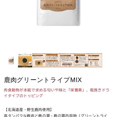
お悩みから探す
よくあるご質問
ご利用ガイド
ご相談室
プライバシーポリシー
特定商取引法について
鹿肉グリーントライプMIX
0120-40-1387
肉食動物が本能で求める匂いや味と「栄養素」、粗挽きドラ
イタイプのトッピング
【北海道産・野生鹿肉使用】
高タンパクな鹿肉と鹿の胃・鹿の胃内容物（グリーントライ