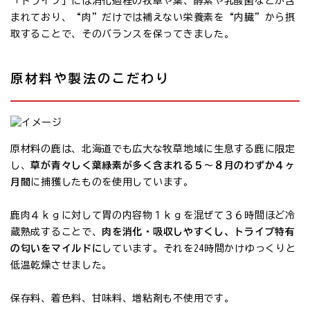
「トライプ」には消化過程の牧草や葉、酵素や乳酸菌などが含
まれており、“肉”だけでは補えない栄養素を“内臓”から摂
取することで、そのバランスを保ってきました。
原材料や製法のこだわり
原材料の鹿は、北海道でも広大な牧草地域に生息する鹿に限定
し、
草が青々しく葉緑素が多く含まれる５〜８月のわずか４ヶ
月間
に捕獲したものを使用しています。
鹿肉４ｋｇに対して胃の内容物１ｋｇを混ぜて３６時間ほど冷
蔵熟成することで、
肉を消化・吸収しやすくし、トライプ特有
の匂いをマイルドに
しています。それを24時間かけゆっくりと
低温乾燥させました。
保存料、着色料、甘味料、増粘剤も不使用です。