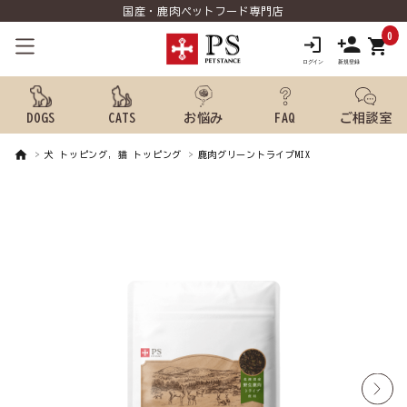
国産・鹿肉ペットフード専門店
0
shopping_cart
DOGS
CATS
お悩み
FAQ
ご相談室
犬 トッピング, 猫 トッピング
鹿肉グリーントライプMIX
search
ようこそ ゲスト 様
meeting_room
person
ログイン
新規会員登録
犬用品から探す
猫用品から探す