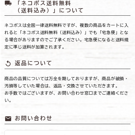
local_shipping
「ネコポス送料無料
（送料込み）」について
ネコポスは全国一律送料無料ですが、複数の商品をカートに入
れると「ネコポス送料無料（送料込み）」でも「宅急便」とな
る場合がありますのでご了承ください。宅急便になると送料規
定に準じ送料が加算されます。
replay
返品について
商品の品質については万全を期しておりますが、商品が破損・
汚損等していた場合は、返品・交換させていただきます。
お手数ではございますが、お問い合わせ窓口までご連絡くださ
い。
mail
お問い合わせ