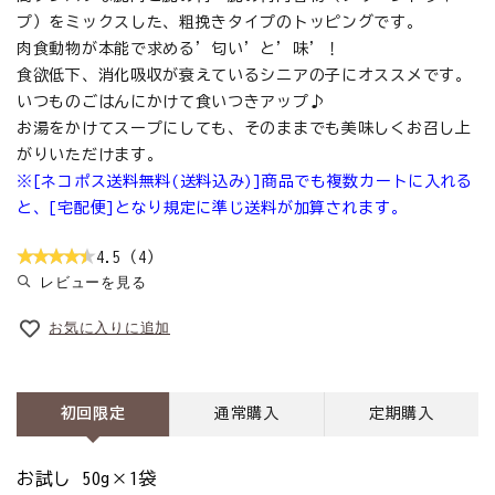
プ）をミックスした、粗挽きタイプのトッピングです。
肉食動物が本能で求める’匂い’と’味’！
食欲低下、消化吸収が衰えているシニアの子にオススメです。
いつものごはんにかけて食いつきアップ♪
お湯をかけてスープにしても、そのままでも美味しくお召し上
がりいただけます。
※[ネコポス送料無料(送料込み)]商品でも複数カートに入れる
と、[宅配便]となり規定に準じ送料が加算されます。
4.5（4）
レビューを見る
お気に入りに追加
初回限定
通常購入
定期購入
お試し 50g×1袋