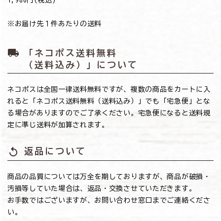
※お届け先１件あたりの送料
local_shipping
「ネコポス送料無料
（送料込み）」について
ネコポスは全国一律送料無料ですが、複数の商品をカートに入
れると「ネコポス送料無料（送料込み）」でも「宅急便」とな
る場合がありますのでご了承ください。宅急便になると送料規
定に準じ送料が加算されます。
replay
返品について
商品の品質については万全を期しておりますが、商品が破損・
汚損等していた場合は、返品・交換させていただきます。
お手数ではございますが、お問い合わせ窓口までご連絡くださ
い。