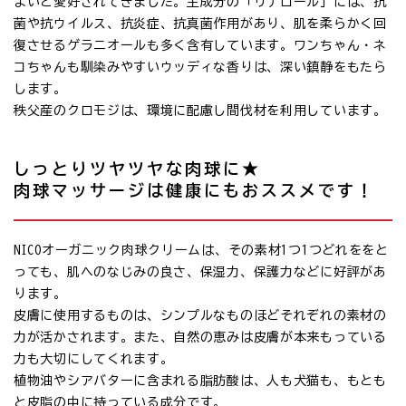
よいと愛好されてきました。主成分の「リナロール」には、抗
菌や抗ウイルス、抗炎症、抗真菌作用があり、肌を柔らかく回
復させるゲラニオールも多く含有しています。ワンちゃん・ネ
コちゃんも馴染みやすいウッディな香りは、深い鎮静をもたら
します。
秩父産のクロモジは、環境に配慮し間伐材を利用しています。
しっとりツヤツヤな肉球に★
肉球マッサージは健康にもおススメです！
NICOオーガニック肉球クリームは、その素材1つ1つどれををと
っても、肌へのなじみの良さ、保湿力、保護力などに好評があ
ります。
皮膚に使用するものは、シンプルなものほどそれぞれの素材の
力が活かされます。また、自然の恵みは皮膚が本来もっている
力も大切にしてくれます。
植物油やシアバターに含まれる脂肪酸は、人も犬猫も、もとも
と皮脂の中に持っている成分です。