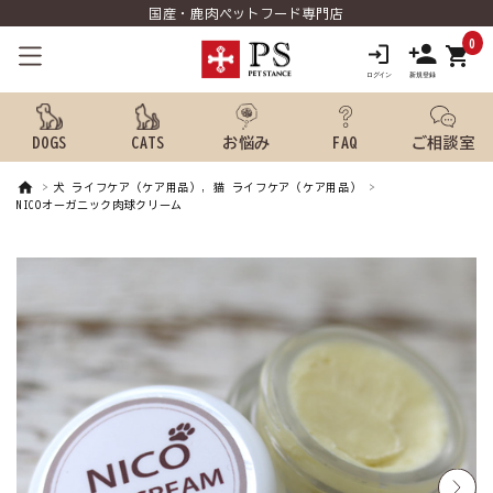
国産・鹿肉ペットフード専門店
0
shopping_cart
DOGS
CATS
お悩み
FAQ
ご相談室
犬 ライフケア（ケア用品）, 猫 ライフケア（ケア用品）
search
NICOオーガニック肉球クリーム
ようこそ ゲスト 様
meeting_room
person
ログイン
新規会員登録
犬用品から探す
猫用品から探す