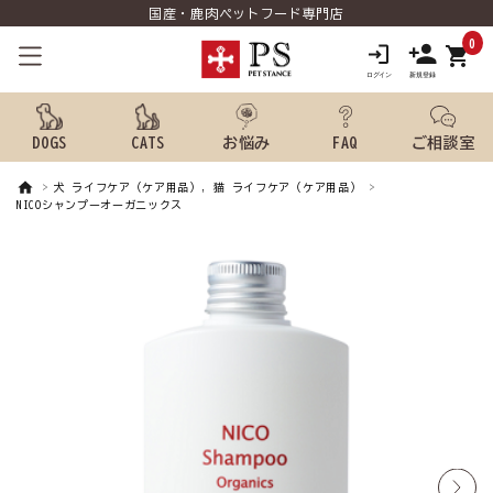
国産・鹿肉ペットフード専門店
0
shopping_cart
DOGS
CATS
お悩み
FAQ
ご相談室
犬 ライフケア（ケア用品）, 猫 ライフケア（ケア用品）
search
NICOシャンプーオーガニックス
ようこそ ゲスト 様
meeting_room
person
ログイン
新規会員登録
犬用品から探す
猫用品から探す