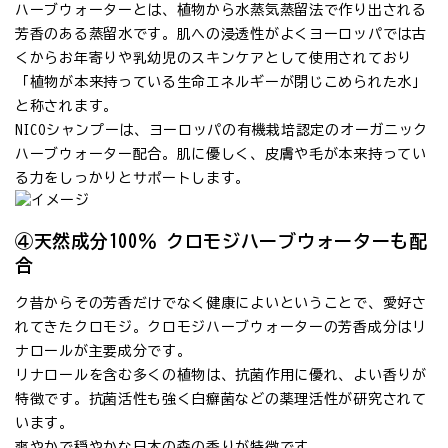
ハーブウォーターとは、植物から水蒸気蒸留法で作り出される
芳香のある蒸留水です。肌への浸透性がよくヨーロッパでは古
くからお年寄りや乳幼児のスキンケアとして使用されており
「植物が本来持っている生命エネルギーが閉じこめられた水」
と称されます。
NICOシャンプーは、ヨーロッパの有機栽培認定のオーガニック
ハーブウォーター配合。肌に優しく、皮膚や毛が本来持ってい
る力をしっかりとサポートします。
④天然成分100％ クロモジハーブウォーターも配
合
ク昔からその芳香だけでなく健康によいということで、愛好さ
れてきたクロモジ。クロモジハーブウォーターの芳香成分はリ
ナロールが主要成分です。
リナロールを含む多くの植物は、抗菌作用に優れ、よい香りが
特徴です。抗菌活性も強く白癬菌などの薬理活性が研究されて
います。
爽やかで穏やかな日本の森の香りが特徴です。