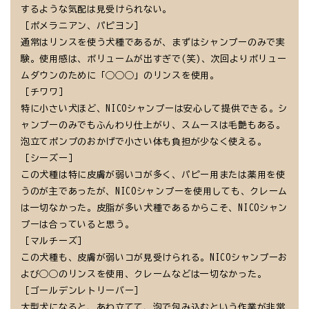
するような気配は見受けられない。
［ポメラニアン、パピヨン］
通常はリンスを使う犬種であるが、まずはシャンプーのみで実
験。使用感は、ボリュームが出すぎで(笑)、次回よりボリュー
ムダウンのために「◯◯◯」のリンスを使用。
［チワワ］
特に小さい犬ほど、NICOシャンプーは安心して提供できる。シ
ャンプーのみでもふんわり仕上がり、スムースは毛艶もある。
泡立てポンプのおかげで小さい体も負担が少なく使える。
［シーズー］
この犬種は特に皮膚が弱いコが多く、パピー用または薬用を使
うのが主であったが、NICOシャンプーを使用しても、クレーム
は一切なかった。皮脂が多い犬種であるからこそ、NICOシャン
プーは合っていると思う。
［マルチーズ］
この犬種も、皮膚が弱いコが見受けられる。NICOシャンプーお
よび◯◯のリンスを使用、クレームなどは一切なかった。
［ゴールデンレトリーバー］
大型犬になると、あわ立てて、泡で包み込むという作業が非常