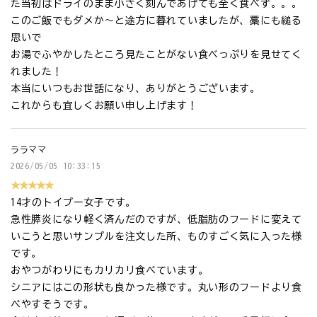
た当初はドライのまま小さく刻んであげても全く食べず。。。
このご飯でもダメか〜と途方に暮れていましたが、藁にも縋る
思いで
お湯でふやかしたところ見たことがない食べっぷりを見せてく
れました！
本当にいつもお世話になり、ありがとうございます。
これからも宜しくお願い申し上げます！
ララママ
2026/05/05 10:33:15
★★★★★
14才のトイプー女子です。
急性膵炎になり軽く済んだのですが、低脂肪のフードに変えて
いこうと思いサンプルを注文した所、ものすごく気に入った様
です。
おやつがわりにもカリカリ食べています。
シニアにはこの形状も良かった様です。丸い形のフードより食
べやすそうです。