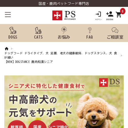
国産・鹿肉ペットフード専門店
0
shopping_cart
DOGS
CATS
お悩み
FAQ
ご相談室
search
ドッグフード ドライタイプ, 犬 足腰, 老犬の健康維持, ドッグスタンス, 犬 食
が細い
【NEW】DOGSTANCE 鹿肉和漢シニア
ようこそ ゲスト 様
meeting_room
person
ログイン
新規会員登録
犬用品から探す
猫用品から探す