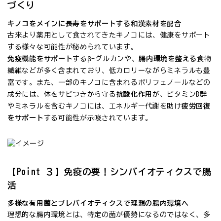
づくり
キノコをメインに長寿をサポートする和漢素材を配合
古来より薬用として食されてきたキノコには、健康をサポート
する様々な可能性が秘められています。
免疫機能をサポート
するβ-グルカンや、
腸内環境を整える
食物
繊維などが多く含まれており、低カロリーながらミネラルも豊
富です。また、一部のキノコに含まれるポリフェノールなどの
成分には、体をサビつきから守る
抗酸化作用
が、ビタミンB群
やミネラルを含むキノコには、エネルギー代謝を助け
疲労回復
をサポート
する可能性が示唆されています。
【Point ３】免疫の要！シンバイオティクスで腸
活
多様な有用菌とプレバイオティクスで理想の腸内環境へ
理想的な腸内環境とは、特定の菌が優勢になるのではなく、多