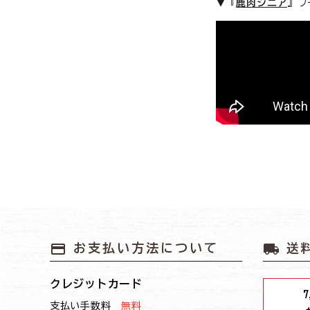
▼『
鹿肉シニア
』フ
payment
local_shipping
お支払い方法について
送
クレジットカード
7
支払い手数料
無料