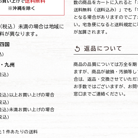
送料無料
お買い上げで
数の商品をカートに入れると「
※沖縄を除く
送料無料（送料込み）」でも「
となる場合がありますのでご了
い。宅急便になると送料規定に
0円（税込）未満の場合は地域に
が加算されます。
料が異なります。
四国
replay
返品について
込)
・九州
商品の品質については万全を期
ますが、商品が破損・汚損等し
(税込)
合は、返品・交換させていただ
お手数ではございますが、お問
窓口までご連絡ください。
円(税込)以上お買い上げの場合
(税込)
円(税込)未満お買い上げの場合
(税込)
先１件あたりの送料