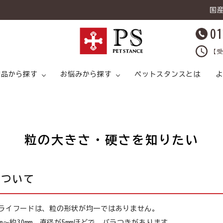
国
01
【受
用品から探す
お悩みから探す
ペットスタンスとは
よ
粒の大きさ・硬さを知りたい
キャットフード
ライタイプ
キャットフード ドライタイプ
足腰
ドッグフード ウェットタイプ
プ
について
猫 スープ
皮膚トラブル
犬 スープ
猫 おやつ
ライフードは、粒の形状が均一ではありません。
猫 ライフケア（
猫 ライフケア（ケア用品）
腸内環境
犬 ライフケア（ケア用品）
ど）
m～約30mm、直径が5mmほどで、バラつきがあります。