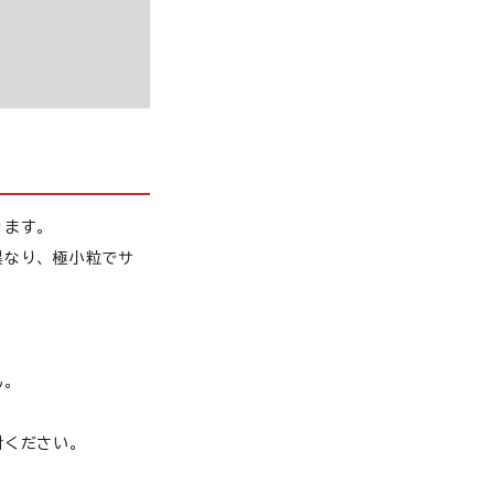
ります。
異なり、極小粒でサ
ん。
討ください。