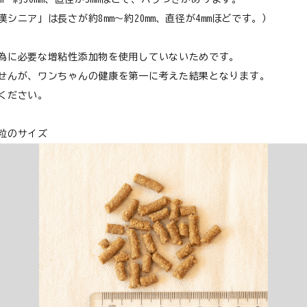
シニア」は長さが約8mm～約20mm、直径が4mmほどです。）
心臓
為に必要な増粘性添加物を使用していないためです。
せんが、ワンちゃんの健康を第一に考えた結果となります。
ください。
食が細い
粒のサイズ
食物アレルギー
介護