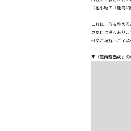
猫用品から探す
（極小粒の「鹿肉和漢
お悩みから探す
犬 アウトレット
これは、形を整える
よくあるご質問
見た目は良くありま
何卒ご理解・ご了承
ご利用ガイド
▼『
鹿肉麹熟成
』の
ご相談室
プライバシーポリシー
特定商取引法について
0120-40-1387