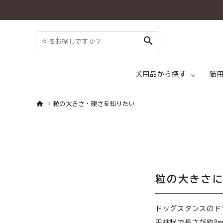
search
犬用品から探す
猫
粒の大きさ・硬さを知りたい
search
ドッグフード ド
ようこそ ゲスト 様
meeting_room
person
ログイン
新規会員登録
粒の大きさ
犬 トッピング
犬用品から探す
ドッグスタンスのド
犬 メディフード
円柱状で長さが約8m