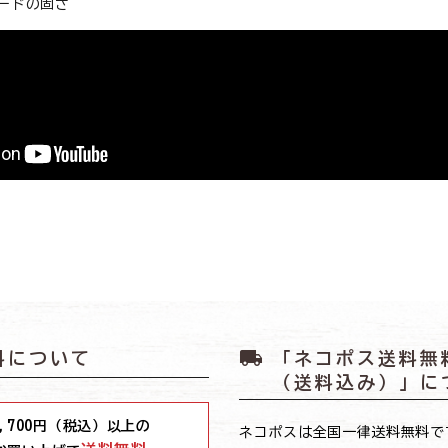
ードの固さ
local_shipping
料について
「ネコポス送料無
（送料込み）」に
,700
円（税込）以上の
ネコポスは全国一律送料無料で