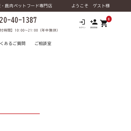
産・鹿肉ペットフード専門店
ようこそ ゲスト様
20-40-1387
0
shopping_cart
ロ
付時間】10:00～21:00（年中無休）
くあるご質問
ご相談室
 ウェットタイ
老犬の健康維持
鹿肉トライアルセット
トライアルセット
食が細い
犬 療法食
食物アレルギー
犬 おやつ
猫 飲料⽔
涙やけ
犬 飲料⽔
日用品･雑貨な
犬 ライフケア（日用品･雑貨な
口臭
飼い主様向け
介護
飼い主様向け
ど）